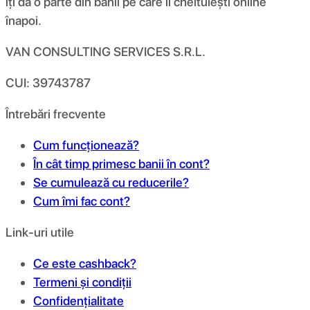
îți dă o parte din banii pe care îi cheltuiești online
înapoi.
VAN CONSULTING SERVICES S.R.L.
CUI: 39743787
Întrebări frecvente
Cum funcționează?
În cât timp primesc banii în cont?
Se cumulează cu reducerile?
Cum îmi fac cont?
Link-uri utile
Ce este cashback?
Termeni și condiții
Confidențialitate