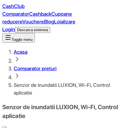
CashClub
Comparator
Cashback
Cupoane
reducere
Vouchere
Blog
Loializare
Login
Descarca extensia
Toggle menu
Acasa
Comparator preturi
Senzor de inundatii LUXION, Wi-Fi, Control
aplicatie
Senzor de inundatii LUXION, Wi-Fi, Control
aplicatie