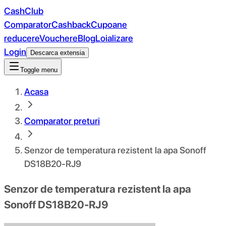
CashClub
Comparator
Cashback
Cupoane
reducere
Vouchere
Blog
Loializare
Login
Descarca extensia
Toggle menu
Acasa
Comparator preturi
Senzor de temperatura rezistent la apa Sonoff
DS18B20-RJ9
Senzor de temperatura rezistent la apa
Sonoff DS18B20-RJ9