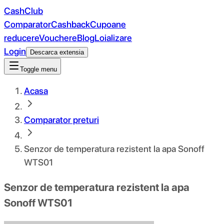
CashClub
Comparator
Cashback
Cupoane
reducere
Vouchere
Blog
Loializare
Login
Descarca extensia
Toggle menu
Acasa
Comparator preturi
Senzor de temperatura rezistent la apa Sonoff
WTS01
Senzor de temperatura rezistent la apa
Sonoff WTS01