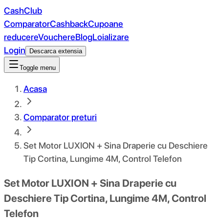
CashClub
Comparator
Cashback
Cupoane
reducere
Vouchere
Blog
Loializare
Login
Descarca extensia
Toggle menu
Acasa
Comparator preturi
Set Motor LUXION + Sina Draperie cu Deschiere
Tip Cortina, Lungime 4M, Control Telefon
Set Motor LUXION + Sina Draperie cu
Deschiere Tip Cortina, Lungime 4M, Control
Telefon