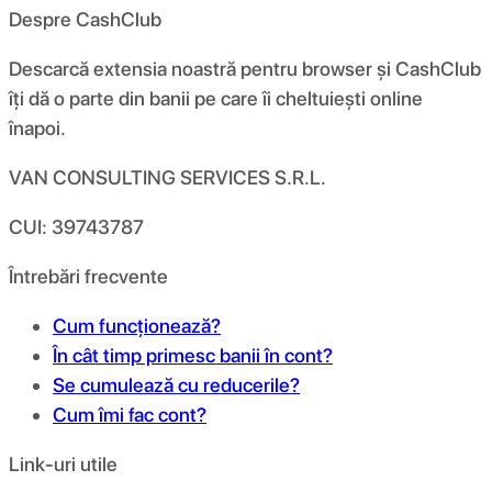
Despre CashClub
Descarcă extensia noastră pentru browser și CashClub
îți dă o parte din banii pe care îi cheltuiești online
înapoi.
VAN CONSULTING SERVICES S.R.L.
CUI: 39743787
Întrebări frecvente
Cum funcționează?
În cât timp primesc banii în cont?
Se cumulează cu reducerile?
Cum îmi fac cont?
Link-uri utile