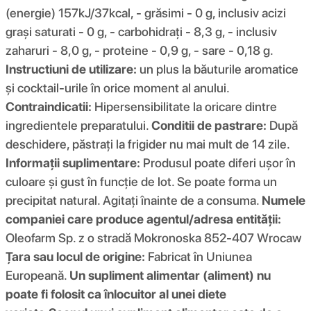
(energie) 157kJ/37kcal, - grăsimi - 0 g, inclusiv acizi
grași saturati - 0 g, - carbohidrați - 8,3 g, - inclusiv
zaharuri - 8,0 g, - proteine ​​- 0,9 g, - sare - 0,18 g.
Instructiuni de utilizare:
un plus la băuturile aromatice
și cocktail-urile în orice moment al anului.
Contraindicatii:
Hipersensibilitate la oricare dintre
ingredientele preparatului.
Conditii de pastrare:
După
deschidere, păstrați la frigider nu mai mult de 14 zile.
Informații suplimentare:
Produsul poate diferi ușor în
culoare și gust în funcție de lot. Se poate forma un
precipitat natural. Agitați înainte de a consuma.
Numele
companiei care produce agentul/adresa entității:
Oleofarm Sp. z o stradă Mokronoska 852-407 Wrocaw
Țara sau locul de origine:
Fabricat în Uniunea
Europeană.
Un supliment alimentar (aliment) nu
poate fi folosit ca înlocuitor al unei diete