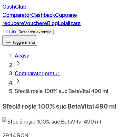
CashClub
Comparator
Cashback
Cupoane
reducere
Vouchere
Blog
Loializare
Login
Descarca extensia
Toggle menu
Acasa
Comparator preturi
Sfeclă roșie 100% suc BetaVital 490 ml
Sfeclă roșie 100% suc BetaVital 490 ml
29.14
RON