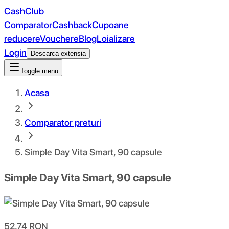
CashClub
Comparator
Cashback
Cupoane
reducere
Vouchere
Blog
Loializare
Login
Descarca extensia
Toggle menu
Acasa
Comparator preturi
Simple Day Vita Smart, 90 capsule
Simple Day Vita Smart, 90 capsule
52.74
RON