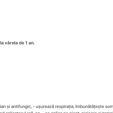
la vârsta de 1 an.
rian și antifungic, - ușurează respirația, îmbunătățește som