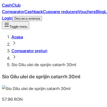
CashClub
Comparator
Cashback
Cupoane reducere
Vouchere
Blog
L
Login
Descarca extensia
Toggle menu
Acasa
Comparator preturi
Sio Gilu ulei de sprijin catarrh 30ml
Sio Gilu ulei de sprijin catarrh 30ml
57.96
RON