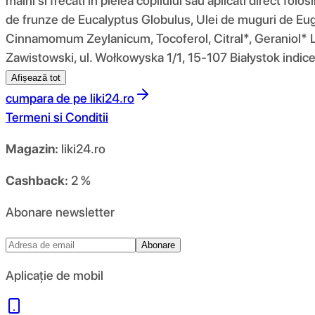
maini si frecati in pielea copilului sau aplicati direct folos
de frunze de Eucalyptus Globulus, Ulei de muguri de Euge
Cinnamomum Zeylanicum, Tocoferol, Citral*, Geraniol* Li 
Zawistowski, ul. Wołkowyska 1/1, 15-107 Białystok indic
Afișează tot
cumpara de pe
liki24.ro
Termeni si Conditii
Magazin:
liki24.ro
Cashback:
2 %
Abonare newsletter
Abonare
Aplicație de mobil