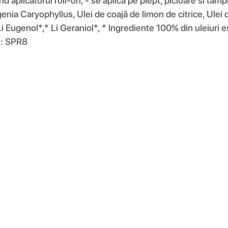
ind aplicatorul roll-on, - se aplica pe piept, picioare si tamp
nia Caryophyllus, Ulei de coajă de limon de citrice, Ulei 
Eugenol*,* Li Geraniol*, * Ingrediente 100% din uleiuri e
e: SPR8