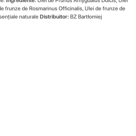
le.
Ingrediente:
Ulei de Prunus Amygdalus Dulcis, Ulei
de frunze de Rosmarinus Officinalis, Ulei de frunze de
sențiale naturale
Distribuitor:
BZ Bartłomiej