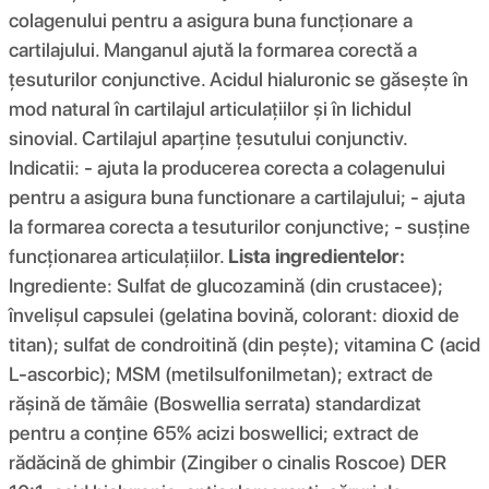
colagenului pentru a asigura buna funcționare a
cartilajului. Manganul ajută la formarea corectă a
țesuturilor conjunctive. Acidul hialuronic se găsește în
mod natural în cartilajul articulațiilor și în lichidul
sinovial. Cartilajul aparține țesutului conjunctiv.
Indicatii: - ajuta la producerea corecta a colagenului
pentru a asigura buna functionare a cartilajului; - ajuta
la formarea corecta a tesuturilor conjunctive; - susține
funcționarea articulațiilor.
Lista ingredientelor:
Ingrediente: Sulfat de glucozamină (din crustacee);
învelișul capsulei (gelatina bovină, colorant: dioxid de
titan); sulfat de condroitină (din pește); vitamina C (acid
L-ascorbic); MSM (metilsulfonilmetan); extract de
rășină de tămâie (Boswellia serrata) standardizat
pentru a conține 65% acizi boswellici; extract de
rădăcină de ghimbir (Zingiber o cinalis Roscoe) DER