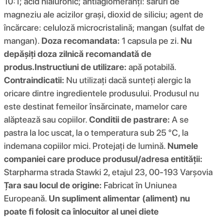
10:1; acid hialuronic; antiaglomeranți: săruri de
magneziu ale acizilor grași, dioxid de siliciu; agent de
încărcare: celuloză microcristalină; mangan (sulfat de
mangan).
Doza recomandata:
1 capsula pe zi.
Nu
depășiți doza zilnică recomandată de
produs.
Instructiuni de utilizare:
apă potabilă.
Contraindicatii:
Nu utilizați dacă sunteți alergic la
oricare dintre ingredientele produsului. Produsul nu
este destinat femeilor însărcinate, mamelor care
alăptează sau copiilor.
Conditii de pastrare:
A se
pastra la loc uscat, la o temperatura sub 25 °C, la
indemana copiilor mici. Protejați de lumină.
Numele
companiei care produce produsul/adresa entității:
Starpharma strada Stawki 2, etajul 23, 00-193 Varșovia
Țara sau locul de origine:
Fabricat în Uniunea
Europeană.
Un supliment alimentar (aliment) nu
poate fi folosit ca înlocuitor al unei diete