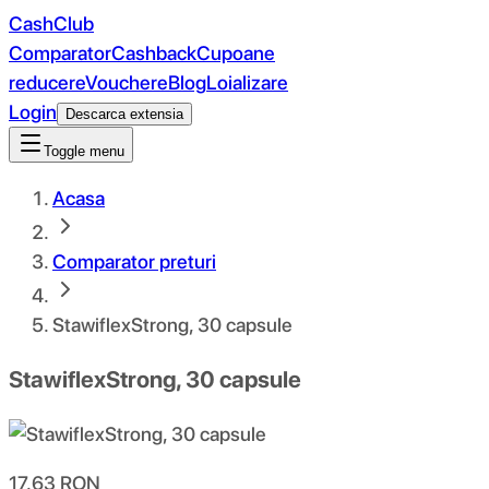
CashClub
Comparator
Cashback
Cupoane
reducere
Vouchere
Blog
Loializare
Login
Descarca extensia
Toggle menu
Acasa
Comparator preturi
StawiflexStrong, 30 capsule
StawiflexStrong, 30 capsule
17.63
RON