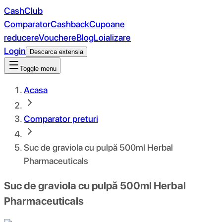
CashClub
Comparator
Cashback
Cupoane
reducere
Vouchere
Blog
Loializare
Login
Descarca extensia
Toggle menu
Acasa
Comparator preturi
Suc de graviola cu pulpă 500ml Herbal
Pharmaceuticals
Suc de graviola cu pulpă 500ml Herbal
Pharmaceuticals