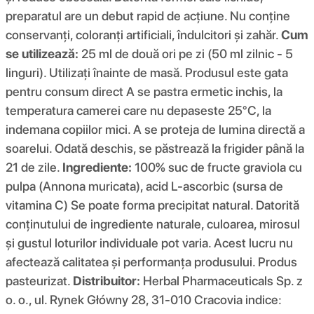
preparatul are un debut rapid de acțiune. Nu conține
conservanți, coloranți artificiali, îndulcitori și zahăr.
Cum
se utilizează:
25 ml de două ori pe zi (50 ml zilnic - 5
linguri). Utilizați înainte de masă. Produsul este gata
pentru consum direct A se pastra ermetic inchis, la
temperatura camerei care nu depaseste 25°C, la
indemana copiilor mici. A se proteja de lumina directă a
soarelui. Odată deschis, se păstrează la frigider până la
21 de zile.
Ingrediente:
100% suc de fructe graviola cu
pulpa (Annona muricata), acid L-ascorbic (sursa de
vitamina C) Se poate forma precipitat natural. Datorită
conținutului de ingrediente naturale, culoarea, mirosul
și gustul loturilor individuale pot varia. Acest lucru nu
afectează calitatea și performanța produsului. Produs
pasteurizat.
Distribuitor:
Herbal Pharmaceuticals Sp. z
o. o., ul. Rynek Główny 28, 31-010 Cracovia indice: