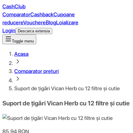
CashClub
Comparator
Cashback
Cupoane
reducere
Vouchere
Blog
Loializare
Login
Descarca extensia
Toggle menu
Acasa
Comparator preturi
Suport de țigări Vican Herb cu 12 filtre și cutie
Suport de țigări Vican Herb cu 12 filtre și cutie
85.94
RON