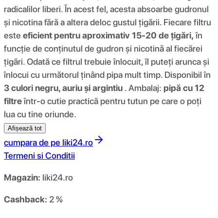
radicalilor liberi. În acest fel, acesta absoarbe gudronul
și nicotina fără a altera deloc gustul țigării. Fiecare filtru
este
eficient pentru aproximativ 15-20 de țigări,
în
funcție de conținutul de gudron și nicotină al fiecărei
țigări. Odată ce filtrul trebuie înlocuit, îl puteți arunca și
înlocui cu următorul ținând pipa mult timp. Disponibil în
3 culori negru, auriu și argintiu
. Ambalaj:
pipă cu 12
filtre
într-o cutie practică pentru tutun pe care o poți
lua cu tine oriunde.
Afișează tot
cumpara de pe
liki24.ro
Termeni si Conditii
Magazin:
liki24.ro
Cashback:
2 %