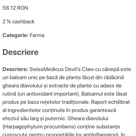
58.12
RON
2 %
cashback
Categorie:
Farma
Descriere
Descriere:
SwissMedicus Devil's Claw cu cânepă este
un balsam unic pe bază de plante făcut din rădăcină
gheara diavolului și extracte de plante cu adaos de
rutină (un antioxidant important). Balsamul este lăsat
produs pe baza rețetelor tradiționale. Raport echilibrat
al ingredientelor conținute în produs garantează
efectul său larg și puternic. Gheara diavolului
(Harpagophytum procumbens) conține substanțe
cunoscute pentru proprietățile lor antiinflamatorii, în