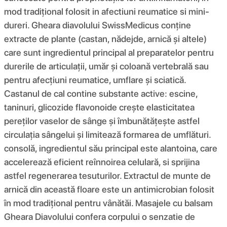
mod tradițional folosit in afectiuni reumatice si mini-
dureri. Gheara diavolului SwissMedicus conține
extracte de plante (castan, nădejde, arnică și altele)
care sunt ingredientul principal al preparatelor pentru
durerile de articulații, umăr și coloană vertebrală sau
pentru afecțiuni reumatice, umflare și sciatică.
Castanul de cal contine substante active: escine,
taninuri, glicozide flavonoide crește elasticitatea
pereților vaselor de sânge și îmbunătățește astfel
circulația sângelui și limitează formarea de umflături.
consolă, ingredientul său principal este alantoina, care
accelerează eficient reînnoirea celulară, si sprijina
astfel regenerarea tesuturilor. Extractul de munte de
arnică din această floare este un antimicrobian folosit
în mod tradițional pentru vânătăi. Masajele cu balsam
Gheara Diavolului confera corpului o senzatie de