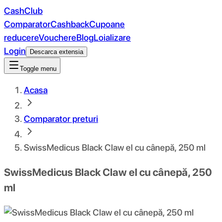
CashClub
Comparator
Cashback
Cupoane
reducere
Vouchere
Blog
Loializare
Login
Descarca extensia
Toggle menu
Acasa
Comparator preturi
SwissMedicus Black Claw el cu cânepă, 250 ml
SwissMedicus Black Claw el cu cânepă, 250
ml