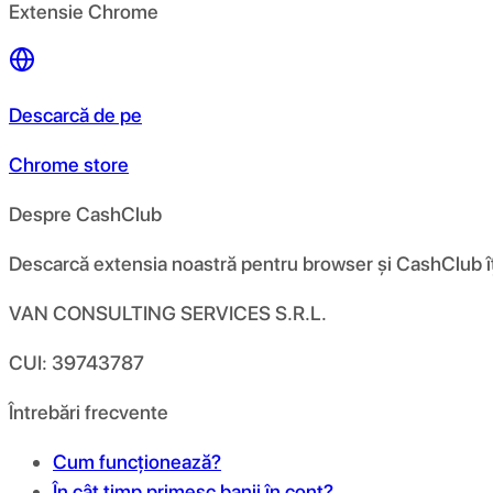
Extensie Chrome
Descarcă de pe
Chrome store
Despre CashClub
Descarcă extensia noastră pentru browser și CashClub îți d
VAN CONSULTING SERVICES S.R.L.
CUI: 39743787
Întrebări frecvente
Cum funcționează?
În cât timp primesc banii în cont?