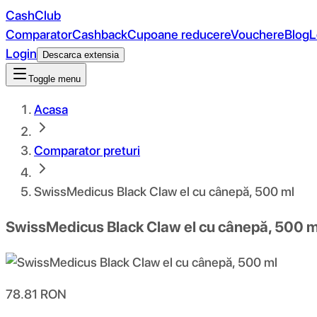
CashClub
Comparator
Cashback
Cupoane reducere
Vouchere
Blog
L
Login
Descarca extensia
Toggle menu
Acasa
Comparator preturi
SwissMedicus Black Claw el cu cânepă, 500 ml
SwissMedicus Black Claw el cu cânepă, 500 m
78.81
RON