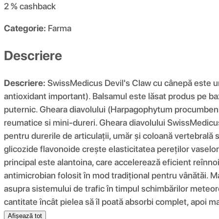
2 %
cashback
Categorie:
Farma
Descriere
Descriere:
SwissMedicus Devil's Claw cu cânepă este un b
antioxidant important). Balsamul este lăsat produs pe baza
puternic. Gheara diavolului (Harpagophytum procumbens) co
reumatice si mini-dureri. Gheara diavolului SwissMedicus 
pentru durerile de articulații, umăr și coloană vertebrală
glicozide flavonoide crește elasticitatea pereților vaselo
principal este alantoina, care accelerează eficient reînnoi
antimicrobian folosit în mod tradițional pentru vânătăi. Ma
asupra sistemului de trafic în timpul schimbărilor meteoro
cantitate încât pielea să îl poată absorbi complet, apoi mas
Afișează tot