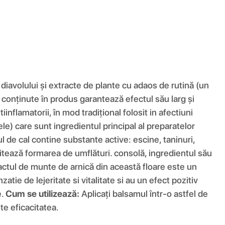
avolului și extracte de plante cu adaos de rutină (un
r conținute în produs garantează efectul său larg și
lamatorii, în mod tradițional folosit in afectiuni
le) care sunt ingredientul principal al preparatelor
l de cal contine substante active: escine, taninuri,
imitează formarea de umflături. consolă, ingredientul său
tractul de munte de arnică din această floare este un
ie de lejeritate si vitalitate si au un efect pozitiv
e.
Cum se utilizează:
Aplicați balsamul într-o astfel de
ște eficacitatea.