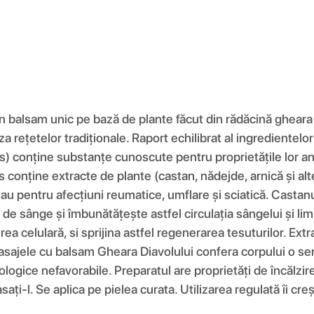
alsam unic pe bază de plante făcut din rădăcină gheara di
 rețetelor tradiționale. Raport echilibrat al ingredientelo
nține substanțe cunoscute pentru proprietățile lor antiinf
conține extracte de plante (castan, nădejde, arnică și alte
 sau pentru afecțiuni reumatice, umflare și sciatică. Castanu
r de sânge și îmbunătățește astfel circulația sângelui și l
rea celulară, si sprijina astfel regenerarea tesuturilor. Ex
sajele cu balsam Gheara Diavolului confera corpului o senzat
logice nefavorabile. Preparatul are proprietăți de încălzir
ați-l. Se aplica pe pielea curata. Utilizarea regulată îi cre