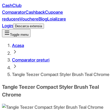
CashClub
Comparator
Cashback
Cupoane
reducere
Vouchere
Blog
Loializare
Login
Descarca extensia
Toggle menu
Acasa
Comparator preturi
Tangle Teezer Compact Styler Brush Teal Chrome
Tangle Teezer Compact Styler Brush Teal
Chrome