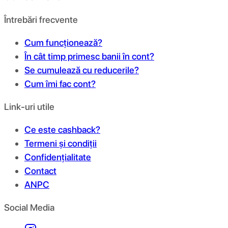
Întrebări frecvente
Cum funcționează?
În cât timp primesc banii în cont?
Se cumulează cu reducerile?
Cum îmi fac cont?
Link-uri utile
Ce este cashback?
Termeni și condiții
Confidențialitate
Contact
ANPC
Social Media