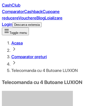
CashClub
Comparator
Cashback
Cupoane
reducere
Vouchere
Blog
Loializare
Login
Descarca extensia
Toggle menu
Acasa
Comparator preturi
Telecomanda cu 4 Butoane LUXION
Telecomanda cu 4 Butoane LUXION