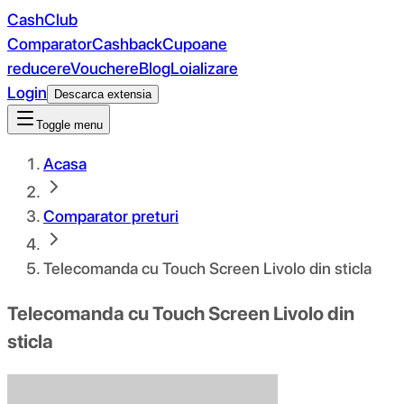
CashClub
Comparator
Cashback
Cupoane
reducere
Vouchere
Blog
Loializare
Login
Descarca extensia
Toggle menu
Acasa
Comparator preturi
Telecomanda cu Touch Screen Livolo din sticla
Telecomanda cu Touch Screen Livolo din
sticla