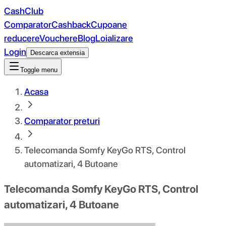
CashClub
Comparator
Cashback
Cupoane
reducere
Vouchere
Blog
Loializare
Login
Descarca extensia
Toggle menu
Acasa
Comparator preturi
Telecomanda Somfy KeyGo RTS, Control
automatizari, 4 Butoane
Telecomanda Somfy KeyGo RTS, Control
automatizari, 4 Butoane