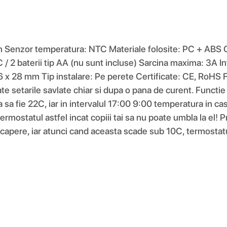
ion Senzor temperatura: NTC Materiale folosite: PC + ABS
 / 2 baterii tip AA (nu sunt incluse) Sarcina maxima: 3A
 x 28 mm Tip instalare: Pe perete Certificate: CE, RoH
 toate setarile savlate chiar si dupa o pana de curent. Fun
 sa fie 22C, iar in intervalul 17:00 9:00 temperatura in c
ermostatul astfel incat copiii tai sa nu poate umbla la el! 
capere, iar atunci cand aceasta scade sub 10C, termostatu