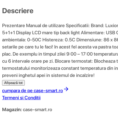
Descriere
Prezentare Manual de utilizare Specificatii: Brand: Lux
5+1+1 Display LCD mare tip back light Alimentare: USB C
ambientala: 0-50C Histereza: 0.5C Dimensiune: 86 x 86
setarile pe care tu le faci! In acest fel acesta va pastra
plac. De exemplu in timpul zilei 9:00 – 17:00 temperatura
cu 6 intervale orare pe zi. Blocare termostat: Blocheaza t
termostatului monitorizeaza constant temperatura din in
preveni inghetul apei in sistemul de incalzire!
Afișează tot
cumpara de pe
case-smart.ro
Termeni si Conditii
Magazin:
case-smart.ro