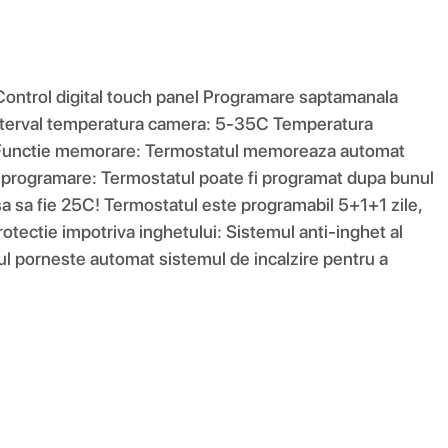
 Control digital touch panel Programare saptamanala
 Interval temperatura camera: 5-35C Temperatura
S Functie memorare: Termostatul memoreaza automat
ctie programare: Termostatul poate fi programat dupa bunul
asa sa fie 25C! Termostatul este programabil 5+1+1 zile,
Protectie impotriva inghetului: Sistemul anti-inghet al
l porneste automat sistemul de incalzire pentru a