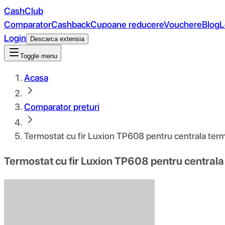
CashClub
Comparator
Cashback
Cupoane reducere
Vouchere
Blog
L
Login
Descarca extensia
Toggle menu
Acasa
Comparator preturi
Termostat cu fir Luxion TP608 pentru centrala termi
Termostat cu fir Luxion TP608 pentru centrala 