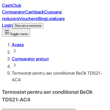
CashClub
Comparator
Cashback
Cupoane
reducere
Vouchere
Blog
Loializare
Login
Descarca extensia
Toggle menu
Acasa
Comparator preturi
Termostat pentru aer conditionat BeOk TDS21-
AC4
Termostat pentru aer conditionat BeOk
TDS21-AC4