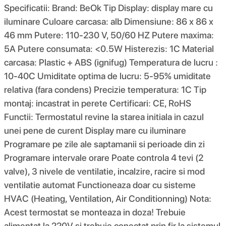
Specificatii: Brand: BeOk Tip Display: display mare cu
iluminare Culoare carcasa: alb Dimensiune: 86 x 86 x
46 mm Putere: 110-230 V, 50/60 HZ Putere maxima:
5A Putere consumata: <0.5W Histerezis: 1C Material
carcasa: Plastic + ABS (ignifug) Temperatura de lucru :
10-40C Umiditate optima de lucru: 5-95% umiditate
relativa (fara condens) Precizie temperatura: 1C Tip
montaj: incastrat in perete Certificari: CE, RoHS
Functii: Termostatul revine la starea initiala in cazul
unei pene de curent Display mare cu iluminare
Programare pe zile ale saptamanii si perioade din zi
Programare intervale orare Poate controla 4 tevi (2
valve), 3 nivele de ventilatie, incalzire, racire si mod
ventilatie automat Functioneaza doar cu sisteme
HVAC (Heating, Ventilation, Air Conditionning) Nota:
Acest termostat se monteaza in doza! Trebuie
alimentat la 220V si trebuie conectat prin fir la sistemul