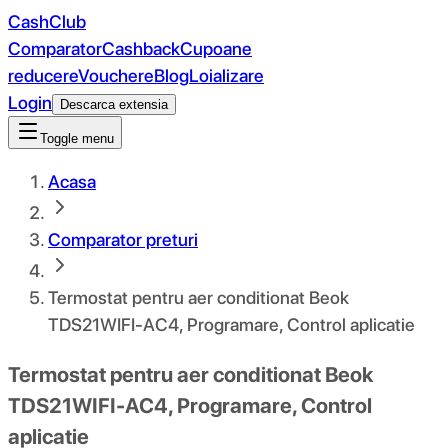
CashClub
Comparator
Cashback
Cupoane
reducere
Vouchere
Blog
Loializare
Login
Descarca extensia
Toggle menu
Acasa
Comparator preturi
Termostat pentru aer conditionat Beok
TDS21WIFI-AC4, Programare, Control aplicatie
Termostat pentru aer conditionat Beok
TDS21WIFI-AC4, Programare, Control
aplicatie