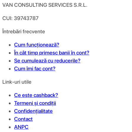
VAN CONSULTING SERVICES S.R.L.
CUI: 39743787
Întrebări frecvente
Cum funcționează?
În cât timp primesc banii în cont?
Se cumulează cu reducerile?
Cum îmi fac cont?
Link-uri utile
Ce este cashback?
Termeni și condiții
Confidențialitate
Contact
ANPC