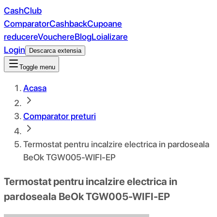
CashClub
Comparator
Cashback
Cupoane
reducere
Vouchere
Blog
Loializare
Login
Descarca extensia
Toggle menu
Acasa
Comparator preturi
Termostat pentru incalzire electrica in pardoseala
BeOk TGW005-WIFI-EP
Termostat pentru incalzire electrica in
pardoseala BeOk TGW005-WIFI-EP