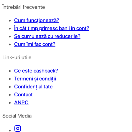
Întrebări frecvente
Cum funcționează?
În cât timp primesc banii în cont?
Se cumulează cu reducerile?
Cum îmi fac cont?
Link-uri utile
Ce este cashback?
Termeni și condiții
Confidențialitate
Contact
ANPC
Social Media