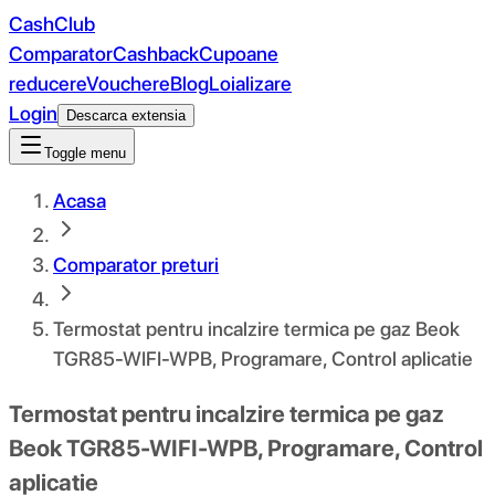
CashClub
Comparator
Cashback
Cupoane
reducere
Vouchere
Blog
Loializare
Login
Descarca extensia
Toggle menu
Acasa
Comparator preturi
Termostat pentru incalzire termica pe gaz Beok
TGR85-WIFI-WPB, Programare, Control aplicatie
Termostat pentru incalzire termica pe gaz
Beok TGR85-WIFI-WPB, Programare, Control
aplicatie