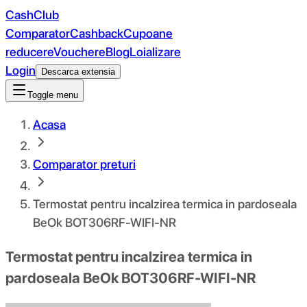
CashClub
Comparator
Cashback
Cupoane
reducere
Vouchere
Blog
Loializare
Login
Descarca extensia
Toggle menu
Acasa
Comparator preturi
Termostat pentru incalzirea termica in pardoseala
BeOk BOT306RF-WIFI-NR
Termostat pentru incalzirea termica in
pardoseala BeOk BOT306RF-WIFI-NR