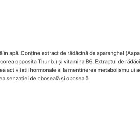
 în apă. Conține extract de rădăcină de sparanghel (Aspar
rea opposita Thunb.) și vitamina B6. Extractul de rădăcin
ea activitatii hormonale si la mentinerea metabolismului ade
rea senzației de oboseală și oboseală.