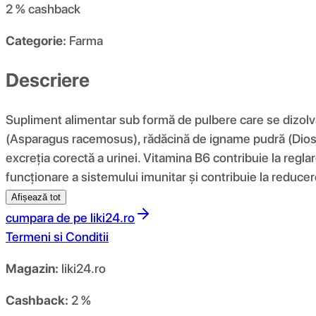
2 %
cashback
Categorie:
Farma
Descriere
Supliment alimentar sub formă de pulbere care se dizolvă
(Asparagus racemosus), rădăcină de igname pudră (Diosco
excreția corectă a urinei. Vitamina B6 contribuie la reglar
funcționare a sistemului imunitar și contribuie la reduce
Afișează tot
cumpara de pe
liki24.ro
Termeni si Conditii
Magazin:
liki24.ro
Cashback:
2 %