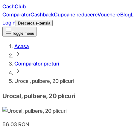
CashClub
Comparator
Cashback
Cupoane reducere
Vouchere
Blog
L
Login
Descarca extensia
Toggle menu
Acasa
Comparator preturi
Urocal, pulbere, 20 plicuri
Urocal, pulbere, 20 plicuri
56.03
RON