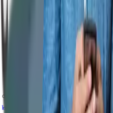
Copyright
2026
CashClub
Întrebări frecvente
ANPC