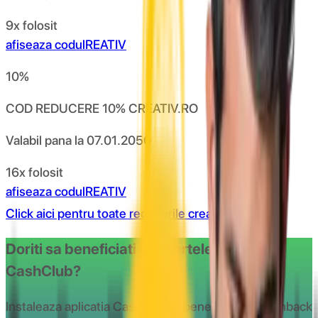
9x folosit
afiseaza codul
REATIV
10
%
COD REDUCERE 10% CREATIV.RO
Valabil pana la
07.01.2050
16x folosit
afiseaza codul
REATIV
Click aici pentru toate reducerile creativ
Doriti sa beneficiati de ofertele oferite de
CashClub?
Instaleaza aplicatia CashClub si beneciaza de cashback