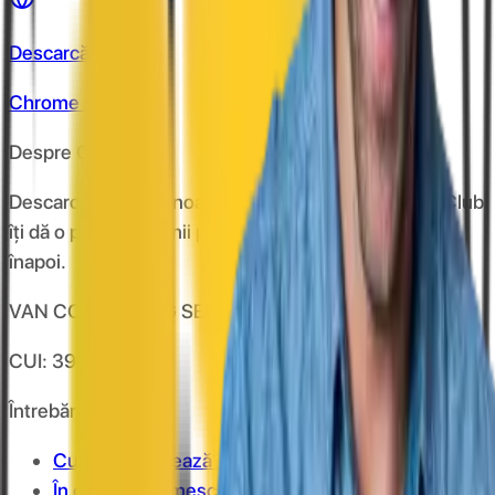
Descarcă de pe
Chrome store
Despre CashClub
Descarcă extensia noastră pentru browser și CashClub
îți dă o parte din banii pe care îi cheltuiești online
înapoi.
VAN CONSULTING SERVICES S.R.L.
CUI: 39743787
Întrebări frecvente
Cum funcționează?
În cât timp primesc banii în cont?