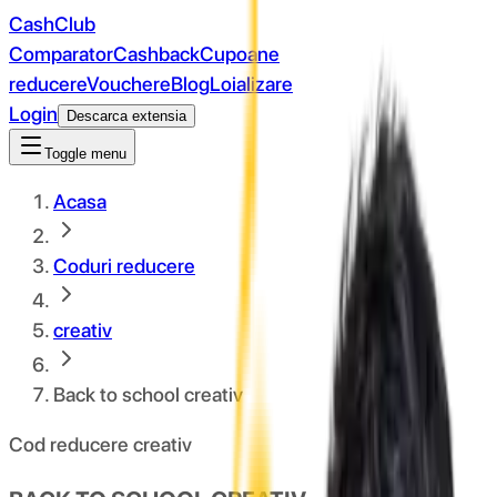
CashClub
Comparator
Cashback
Cupoane
reducere
Vouchere
Blog
Loializare
Login
Descarca extensia
Toggle menu
Acasa
Coduri reducere
creativ
Back to school creativ
Cod reducere creativ