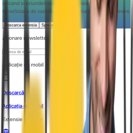
oricand si oriunde
Instaleaza extensia CashClub si
beneficiaza de cashback la toate magazinele partenere
Descarca extensia
Spre aplicatie
Abonare newsletter
Abonare
Aplicație de mobil
Descarcă
Aplicația de mobil
Extensie Chrome