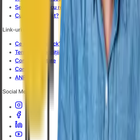
Se cumulează cu reducerile?
Cum îmi fac cont?
Link-uri utile
Ce este cashback?
Termeni și condiții
Confidențialitate
Contact
ANPC
Social Media