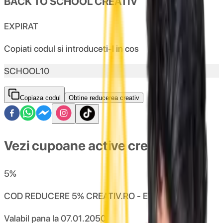
BACK TO SCHOOL CREATIV
EXPIRAT
Copiati codul si introduceti-l in cos
SCHOOL10
Copiaza codul
Obtine reducerea creativ
Vezi cupoane active creativ
5
%
COD REDUCERE 5% CREATIV.RO - EVENIMENTE
Valabil pana la
07.01.2050