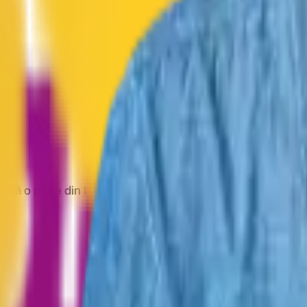
ă o parte din banii pe care îi cheltuiești online înapoi.