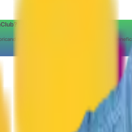
shClub?
oricand si oriunde
Instaleaza extensia CashClub si benefic