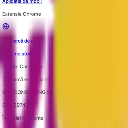
Aplicația de mobil
Extensie Chrome
Descarcă de pe
Chrome store
Despre CashClub
Descarcă extensia noastră pentru browser și CashClub îți d
VAN CONSULTING SERVICES S.R.L.
CUI: 39743787
Întrebări frecvente