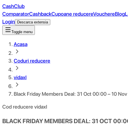
CashClub
Comparator
Cashback
Cupoane reducere
Vouchere
Blog
L
Login
Descarca extensia
Toggle menu
Acasa
Coduri reducere
vidaxl
Black Friday Members Deal: 31 Oct 00:00 – 10 Nov
Cod reducere vidaxl
BLACK FRIDAY MEMBERS DEAL: 31 OCT 00:00