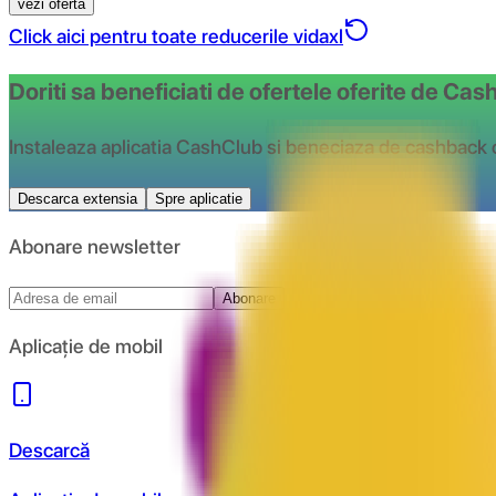
vezi oferta
Click aici pentru toate reducerile vidaxl
Doriti sa beneficiati de ofertele oferite de Ca
Instaleaza aplicatia CashClub si beneciaza de cashback 
Descarca extensia
Spre aplicatie
Abonare newsletter
Abonare
Aplicație de mobil
Descarcă