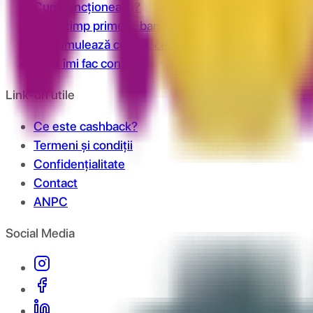
Cum funcționează?
În cât timp primesc banii în cont?
Se cumulează cu reducerile?
Cum îmi fac cont?
Link-uri utile
Ce este cashback?
Termeni și condiții
Confidențialitate
Contact
ANPC
Social Media