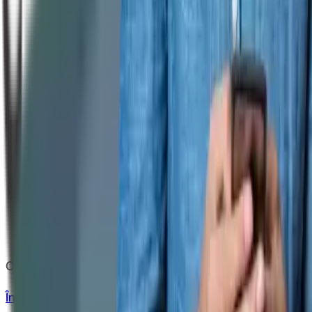
Copyright
2026
CashClub
Întrebări frecvente
ANPC