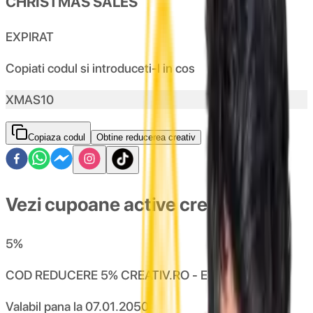
CHRISTMAS SALES
EXPIRAT
Copiati codul si introduceti-l in cos
XMAS10
Copiaza codul
Obtine reducerea creativ
Vezi cupoane active creativ
5
%
COD REDUCERE 5% CREATIV.RO - EVENIMENTE
Valabil pana la
07.01.2050