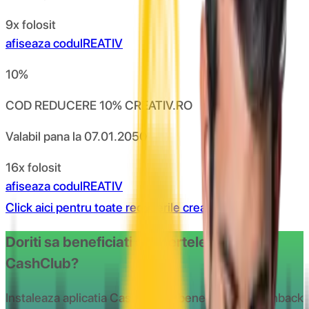
9x folosit
afiseaza codul
REATIV
10
%
COD REDUCERE 10% CREATIV.RO
Valabil pana la
07.01.2050
16x folosit
afiseaza codul
REATIV
Click aici pentru toate reducerile creativ
Doriti sa beneficiati de ofertele oferite de
CashClub?
Instaleaza aplicatia CashClub si beneciaza de cashback