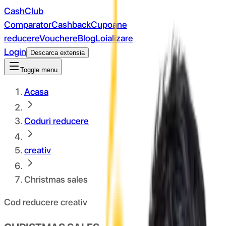
CashClub
Comparator
Cashback
Cupoane
reducere
Vouchere
Blog
Loializare
Login
Descarca extensia
Toggle menu
Acasa
Coduri reducere
creativ
Christmas sales
Cod reducere creativ