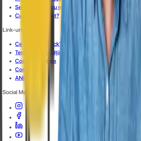
Se cumulează cu reducerile?
Cum îmi fac cont?
Link-uri utile
Ce este cashback?
Termeni și condiții
Confidențialitate
Contact
ANPC
Social Media