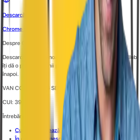
Descarcă de pe
Chrome store
Despre CashClub
Descarcă extensia noastră pentru browser și CashClub
îți dă o parte din banii pe care îi cheltuiești online
înapoi.
VAN CONSULTING SERVICES S.R.L.
CUI: 39743787
Întrebări frecvente
Cum funcționează?
În cât timp primesc banii în cont?