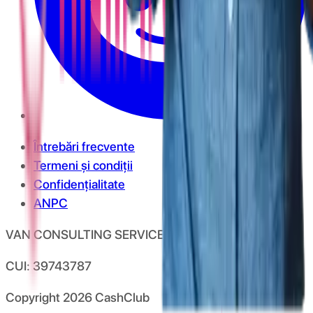
Întrebări frecvente
Termeni și condiții
Confidențialitate
ANPC
VAN CONSULTING SERVICES S.R.L.
CUI: 39743787
Copyright
2026
CashClub