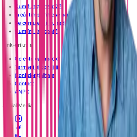
Cum funcționează?
În cât timp primesc banii în cont?
Se cumulează cu reducerile?
Cum îmi fac cont?
Link-uri utile
Ce este cashback?
Termeni și condiții
Confidențialitate
Contact
ANPC
Social Media