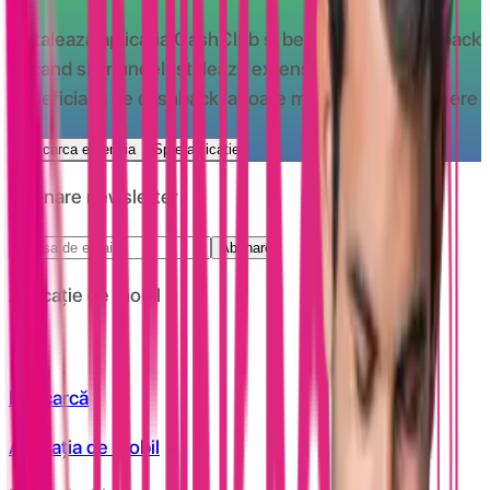
Instaleaza aplicatia CashClub si beneciaza de cashback
oricand si oriunde
Instaleaza extensia CashClub si
beneficiaza de cashback la toate magazinele partenere
Descarca extensia
Spre aplicatie
Abonare newsletter
Abonare
Aplicație de mobil
Descarcă
Aplicația de mobil