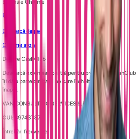
Extensie Chrome
Descarcă de pe
Chrome store
Despre CashClub
Descarcă extensia noastră pentru browser și CashClub
îți dă o parte din banii pe care îi cheltuiești online
înapoi.
VAN CONSULTING SERVICES S.R.L.
CUI: 39743787
Întrebări frecvente