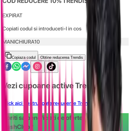
COD REDUCERE 10% TRENDIS.RO
EXPIRAT
Copiati codul si introduceti-l in cos
MANICHIURA10
Copiaza codul
Obtine reducerea Trendis
Vezi cupoane active Trendis
Click aici pentru toate reducerile Trendis
Doriti sa beneficiati de ofertele oferite de
CashClub?