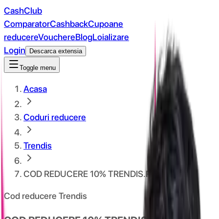
CashClub
Comparator
Cashback
Cupoane
reducere
Vouchere
Blog
Loializare
Login
Descarca extensia
Toggle menu
Acasa
Coduri reducere
Trendis
COD REDUCERE 10% TRENDIS.RO
Cod reducere Trendis