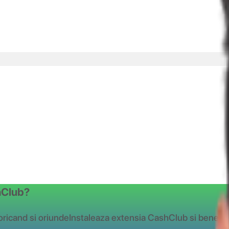
shClub?
oricand si oriunde
Instaleaza extensia CashClub si benefic