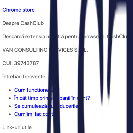
Chrome store
Despre CashClub
Descarcă extensia noastră pentru browser și CashClub îți d
VAN CONSULTING SERVICES S.R.L.
CUI: 39743787
Întrebări frecvente
Cum funcționează?
În cât timp primesc banii în cont?
Se cumulează cu reducerile?
Cum îmi fac cont?
Link-uri utile