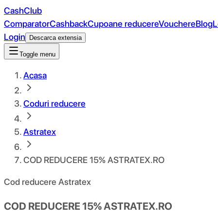
CashClub
Comparator
Cashback
Cupoane reducere
Vouchere
Blog
L
Login
Descarca extensia
Toggle menu
Acasa
Coduri reducere
Astratex
COD REDUCERE 15% ASTRATEX.RO
Cod reducere Astratex
COD REDUCERE 15% ASTRATEX.RO