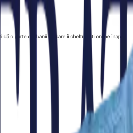
ă o parte din banii pe care îi cheltuiești online înapoi.