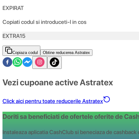
EXPIRAT
Copiati codul si introduceti-l in cos
EXTRA15
Copiaza codul
Obtine reducerea Astratex
Vezi cupoane active Astratex
Click aici pentru toate reducerile Astratex
Doriti sa beneficiati de ofertele oferite de Ca
Instaleaza aplicatia CashClub si beneciaza de cashback 