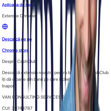
Aplicația de mobil
Extensie Chrome
Descarcă de pe
Chrome store
Despre CashClub
Descarcă extensia noastră pentru browser și CashClub
îți dă o parte din banii pe care îi cheltuiești online
înapoi.
VAN CONSULTING SERVICES S.R.L.
CUI: 39743787