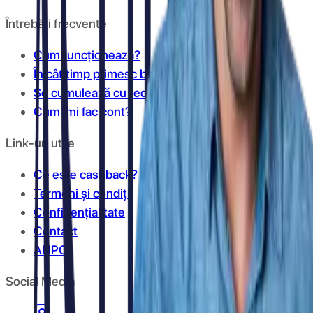
Întrebări frecvente
Cum funcționează?
În cât timp primesc banii în cont?
Se cumulează cu reducerile?
Cum îmi fac cont?
Link-uri utile
Ce este cashback?
Termeni și condiții
Confidențialitate
Contact
ANPC
Social Media