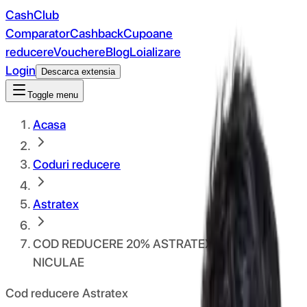
CashClub
Comparator
Cashback
Cupoane
reducere
Vouchere
Blog
Loializare
Login
Descarca extensia
Toggle menu
Acasa
Coduri reducere
Astratex
COD REDUCERE 20% ASTRATEX.RO MOS
NICULAE
Cod reducere Astratex