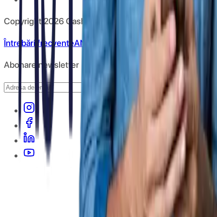
Copyright
2026
CashClub
Întrebări frecvente
ANPC
Abonare newsletter
Abonare