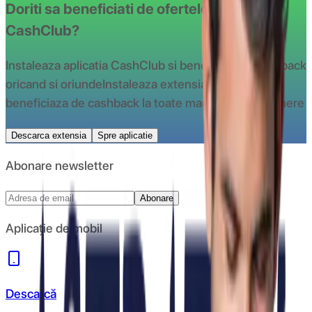
Doriti sa beneficiati de ofertele oferite de
CashClub?
Instaleaza aplicatia CashClub si beneciaza de cashback
oricand si oriunde
Instaleaza extensia CashClub si
beneficiaza de cashback la toate magazinele partenere
Descarca extensia
Spre aplicatie
Abonare newsletter
Abonare
Aplicație de mobil
Descarcă