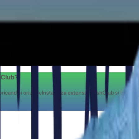
shClub?
oricand si oriunde
Instaleaza extensia CashClub si benefic