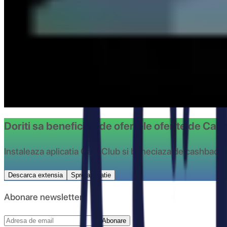
COD REDUCERE TENQ.RO - 5%
35x folosit
afiseaza codul
HCLUB5
Transport gratuit Notino.ro
2493x folosit
vezi oferta
Doriti sa beneficiati de ofertele oferite de Ca
Instaleaza aplicatia CashClub si beneciaza de cashback 
Descarca extensia
Spre aplicatie
Abonare newsletter
Abonare