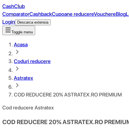
CashClub
Comparator
Cashback
Cupoane reducere
Vouchere
Blog
L
Login
Descarca extensia
Toggle menu
Acasa
Coduri reducere
Astratex
COD REDUCERE 20% ASTRATEX.RO PREMIUM
Cod reducere Astratex
COD REDUCERE 20% ASTRATEX.RO PREMIU