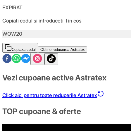
EXPIRAT
Copiati codul si introduceti-l in cos
WOW20
Copiaza codul
Obtine reducerea Astratex
Vezi cupoane active Astratex
Click aici pentru toate reducerile Astratex
TOP cupoane & oferte
COD REDUCERE 3% AUTOMOBILUS.RO