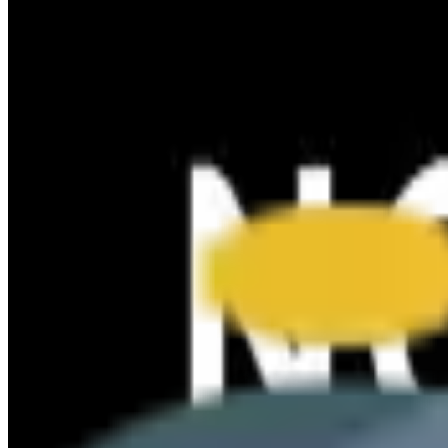
102x folosit
afiseaza codul
CLUB3
COD REDUCERE 5% AUTOMOBILUS.RO
96x folosit
afiseaza codul
BAUTO5
Cod reducere 10% Carturesti - CARTE ROMANEASCA
1631x folosit
afiseaza codul
CLUB10
COD REDUCERE MANUKASHOP 5%
130x folosit
afiseaza codul
HCLUB5