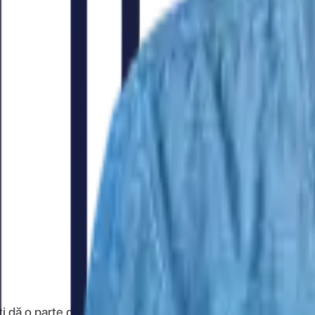
ă o parte din banii pe care îi cheltuiești online înapoi.