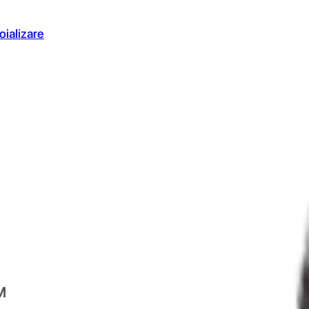
oializare
M