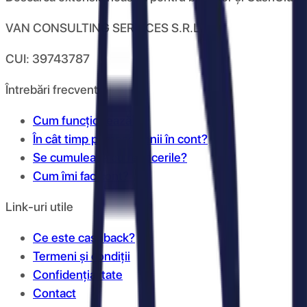
VAN CONSULTING SERVICES S.R.L.
CUI: 39743787
Întrebări frecvente
Cum funcționează?
În cât timp primesc banii în cont?
Se cumulează cu reducerile?
Cum îmi fac cont?
Link-uri utile
Ce este cashback?
Termeni și condiții
Confidențialitate
Contact