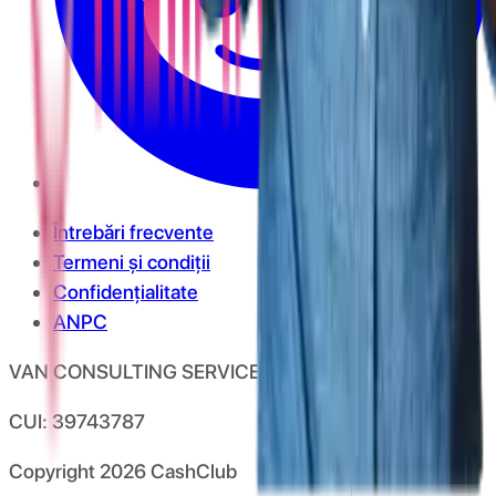
Întrebări frecvente
Termeni și condiții
Confidențialitate
ANPC
VAN CONSULTING SERVICES S.R.L.
CUI: 39743787
Copyright
2026
CashClub