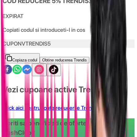
COD REDUCERE 5% TRENDIS.RO
EXPIRAT
Copiati codul si introduceti-l in cos
CUPONVTRENDIS5
Copiaza codul
Obtine reducerea Trendis
Vezi cupoane active Trendis
Click aici pentru toate reducerile Trendis
Doriti sa beneficiati de ofertele oferite de
CashClub?