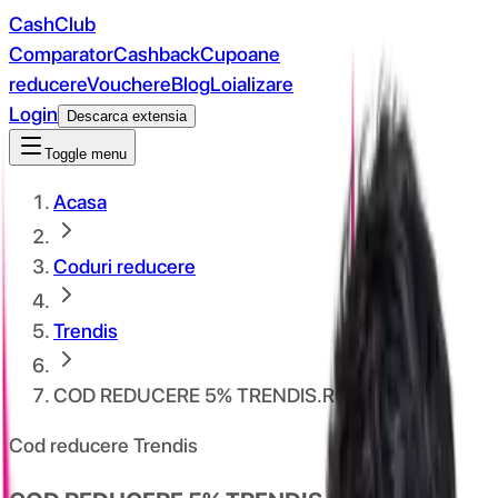
CashClub
Comparator
Cashback
Cupoane
reducere
Vouchere
Blog
Loializare
Login
Descarca extensia
Toggle menu
Acasa
Coduri reducere
Trendis
COD REDUCERE 5% TRENDIS.RO
Cod reducere Trendis