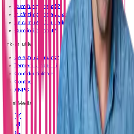
Cum funcționează?
În cât timp primesc banii în cont?
Se cumulează cu reducerile?
Cum îmi fac cont?
Link-uri utile
Ce este cashback?
Termeni și condiții
Confidențialitate
Contact
ANPC
Social Media