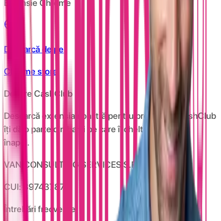
Extensie Chrome
Descarcă de pe
Chrome store
Despre CashClub
Descarcă extensia noastră pentru browser și CashClub
îți dă o parte din banii pe care îi cheltuiești online
înapoi.
VAN CONSULTING SERVICES S.R.L.
CUI: 39743787
Întrebări frecvente