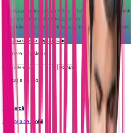
Instaleaza aplicatia CashClub si beneciaza de cashback
oricand si oriunde
Instaleaza extensia CashClub si
beneficiaza de cashback la toate magazinele partenere
Descarca extensia
Spre aplicatie
Abonare newsletter
Abonare
Aplicație de mobil
Descarcă
Aplicația de mobil