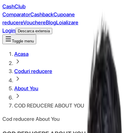
CashClub
Comparator
Cashback
Cupoane
reducere
Vouchere
Blog
Loializare
Login
Descarca extensia
Toggle menu
Acasa
Coduri reducere
About You
COD REDUCERE ABOUT YOU
Cod reducere About You