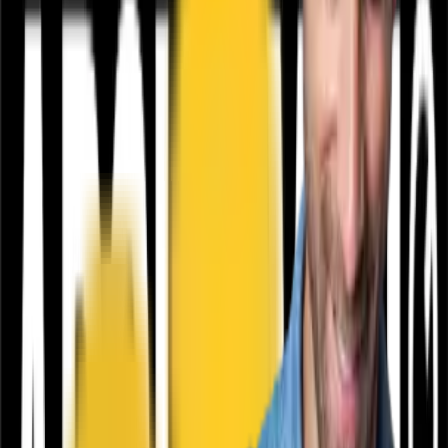
Aplicație de mobil
Descarcă
Aplicația de mobil
Extensie Chrome
Descarcă de pe
Chrome store
Despre CashClub
Descarcă extensia noastră pentru browser și CashClub