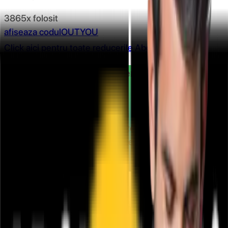
3865x folosit
afiseaza codul
OUTYOU
Click aici pentru toate reducerile About You
Doriti sa beneficiati de ofertele oferite de
CashClub?
Instaleaza aplicatia CashClub si beneciaza de cashback
oricand si oriunde
Instaleaza extensia CashClub si
beneficiaza de cashback la toate magazinele partenere
Descarca extensia
Spre aplicatie
Abonare newsletter
Abonare