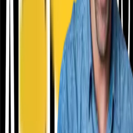
îți dă o parte din banii pe care îi cheltuiești online
înapoi.
VAN CONSULTING SERVICES S.R.L.
CUI: 39743787
Întrebări frecvente
Cum funcționează?
În cât timp primesc banii în cont?
Se cumulează cu reducerile?
Cum îmi fac cont?
Link-uri utile
Ce este cashback?
Termeni și condiții
Confidențialitate