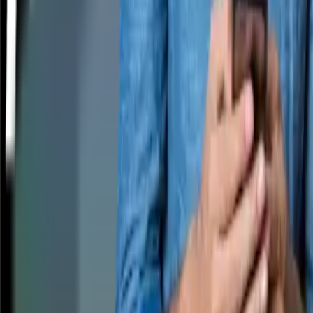
Copyright
2026
CashClub
Întrebări frecvente
ANPC
Abonare newsletter
Abonare