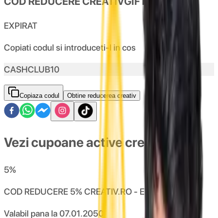
COD REDUCERE CREATIVGIFT - 10%
EXPIRAT
Copiati codul si introduceti-l in cos
CASHCLUB10
Copiaza codul
Obtine reducerea creativ
Vezi cupoane active creativ
5
%
COD REDUCERE 5% CREATIV.RO - EVENIMENTE
Valabil pana la
07.01.2050