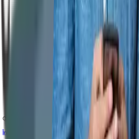
Copyright
2026
CashClub
Întrebări frecvente
ANPC