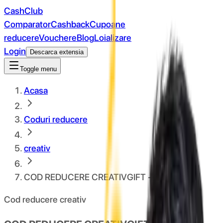
CashClub
Comparator
Cashback
Cupoane
reducere
Vouchere
Blog
Loializare
Login
Descarca extensia
Toggle menu
Acasa
Coduri reducere
creativ
COD REDUCERE CREATIVGIFT - 10%
Cod reducere creativ