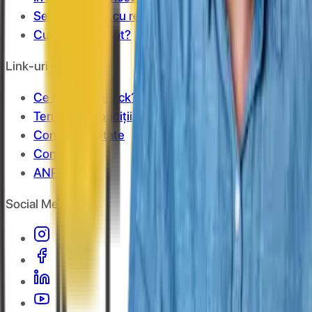
Se cumulează cu reducerile?
Cum îmi fac cont?
Link-uri utile
Ce este cashback?
Termeni și condiții
Confidențialitate
Contact
ANPC
Social Media