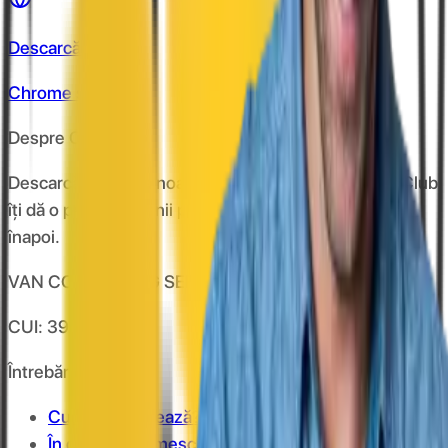
Descarcă de pe
Chrome store
Despre CashClub
Descarcă extensia noastră pentru browser și CashClub
îți dă o parte din banii pe care îi cheltuiești online
înapoi.
VAN CONSULTING SERVICES S.R.L.
CUI: 39743787
Întrebări frecvente
Cum funcționează?
În cât timp primesc banii în cont?