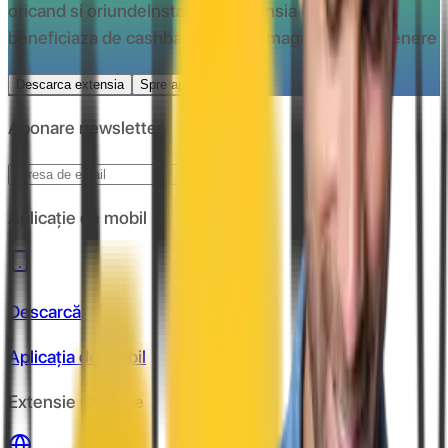
oricand si oriunde
Instaleaza extensia CashClub si
beneficiaza de cashback la toate magazinele partenere
Descarca extensia
Spre aplicatie
Abonare newsletter
Abonare
Aplicație de mobil
Descarcă
Aplicația de mobil
Extensie Chrome