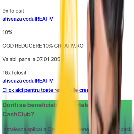
9x folosit
afiseaza codul
REATIV
10
%
COD REDUCERE 10% CREATIV.RO
Valabil pana la
07.01.2050
16x folosit
afiseaza codul
REATIV
Click aici pentru toate reducerile creativ
Doriti sa beneficiati de ofertele oferite de
CashClub?
Instaleaza aplicatia CashClub si beneciaza de cashback