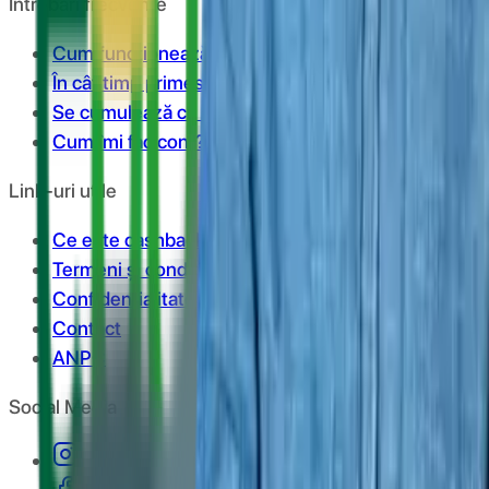
Întrebări frecvente
Cum funcționează?
În cât timp primesc banii în cont?
Se cumulează cu reducerile?
Cum îmi fac cont?
Link-uri utile
Ce este cashback?
Termeni și condiții
Confidențialitate
Contact
ANPC
Social Media