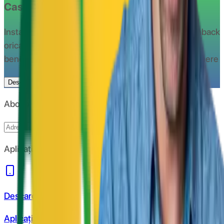
CashClub?
Instaleaza aplicatia CashClub si beneciaza de cashback
oricand si oriunde
Instaleaza extensia CashClub si
beneficiaza de cashback la toate magazinele partenere
Descarca extensia
Spre aplicatie
Abonare newsletter
Abonare
Aplicație de mobil
Descarcă
Aplicația de mobil