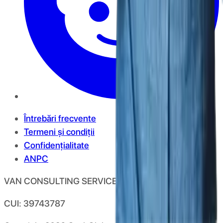
Întrebări frecvente
Termeni și condiții
Confidențialitate
ANPC
VAN CONSULTING SERVICES S.R.L.
CUI: 39743787