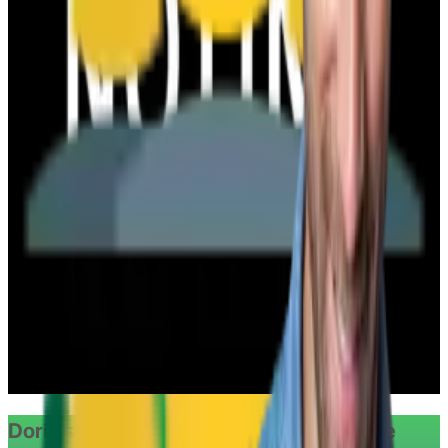
1632x folosit
afiseaza codul
CLUB10
COD REDUCERE MANUKASHOP 5%
130x folosit
afiseaza codul
HCLUB5
COD REDUCERE TENQ.RO - 5%
35x folosit
afiseaza codul
HCLUB5
Transport gratuit Notino.ro
2497x folosit
vezi oferta
Doriti sa beneficiati de ofertele oferite de