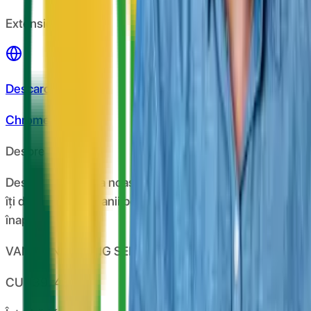
Extensie Chrome
Descarcă de pe
Chrome store
Despre CashClub
Descarcă extensia noastră pentru browser și CashClub
îți dă o parte din banii pe care îi cheltuiești online
înapoi.
VAN CONSULTING SERVICES S.R.L.
CUI: 39743787