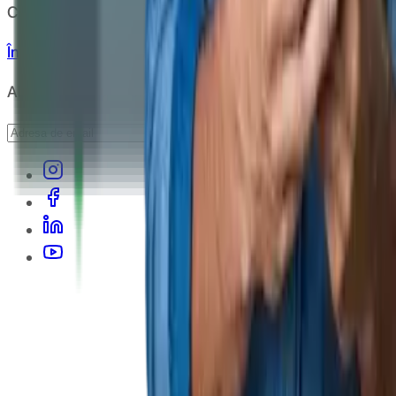
Copyright
2026
CashClub
Întrebări frecvente
ANPC
Abonare newsletter
Abonare