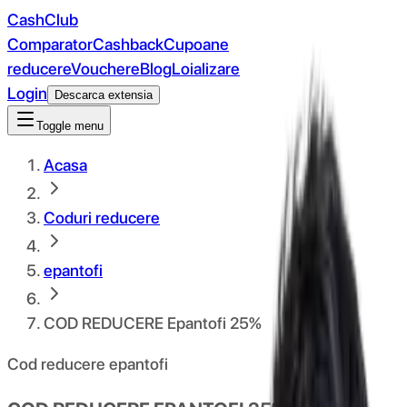
CashClub
Comparator
Cashback
Cupoane
reducere
Vouchere
Blog
Loializare
Login
Descarca extensia
Toggle menu
Acasa
Coduri reducere
epantofi
COD REDUCERE Epantofi 25%
Cod reducere epantofi