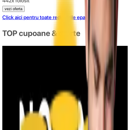
442x folosit
vezi oferta
Click aici pentru toate reducerile epantofi
TOP cupoane & oferte
COD REDUCERE 3% AUTOMOBILUS.RO
102x folosit
afiseaza codul
CLUB3
COD REDUCERE 5% AUTOMOBILUS.RO
97x folosit
afiseaza codul
BAUTO5
Cod reducere 10% Carturesti - CARTE ROMANEASCA