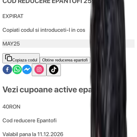
COD REDUCERE EPANTOFI 25%
EXPIRAT
Copiati codul si introduceti-l in cos
MAY25
Copiaza codul
Obtine reducerea epantofi
Vezi cupoane active epantofi
40
RON
Cod reducere Epantofi
Valabil pana la
11.12.2026