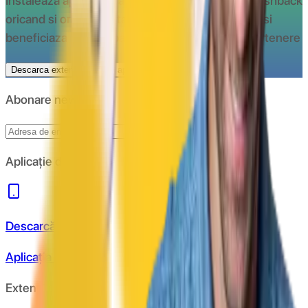
Instaleaza aplicatia CashClub si beneciaza de cashback
oricand si oriunde
Instaleaza extensia CashClub si
beneficiaza de cashback la toate magazinele partenere
Descarca extensia
Spre aplicatie
Abonare newsletter
Abonare
Aplicație de mobil
Descarcă
Aplicația de mobil
Extensie Chrome