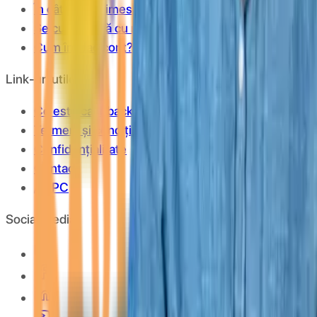
În cât timp primesc banii în cont?
Se cumulează cu reducerile?
Cum îmi fac cont?
Link-uri utile
Ce este cashback?
Termeni și condiții
Confidențialitate
Contact
ANPC
Social Media