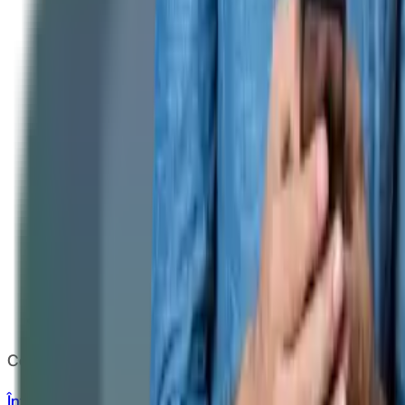
Copyright
2026
CashClub
Întrebări frecvente
ANPC