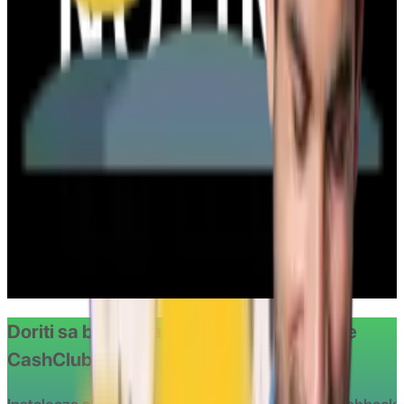
COD REDUCERE MANUKASHOP 5%
130x folosit
afiseaza codul
HCLUB5
COD REDUCERE TENQ.RO - 5%
35x folosit
afiseaza codul
HCLUB5
Transport gratuit Notino.ro
2498x folosit
vezi oferta
Doriti sa beneficiati de ofertele oferite de
CashClub?