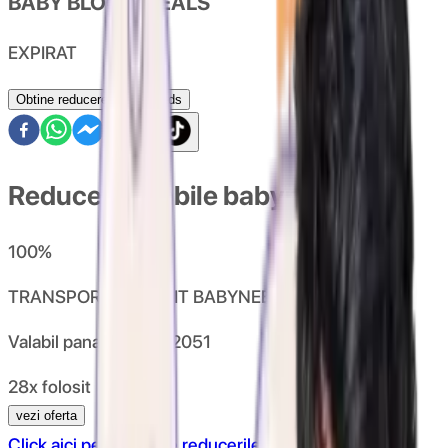
BABY BLOOM DEALS
EXPIRAT
Obtine reducerea babyneeds
Reduceri valabile babyneeds
100
%
TRANSPORT GRATUIT BABYNEEDS.RO
Valabil pana la
21.02.2051
28x folosit
vezi oferta
Click aici pentru toate reducerile babyneeds