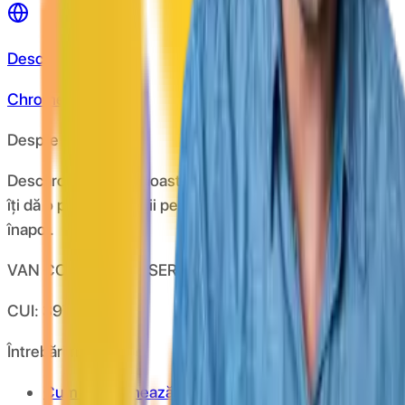
Descarcă de pe
Chrome store
Despre CashClub
Descarcă extensia noastră pentru browser și CashClub
îți dă o parte din banii pe care îi cheltuiești online
înapoi.
VAN CONSULTING SERVICES S.R.L.
CUI: 39743787
Întrebări frecvente
Cum funcționează?