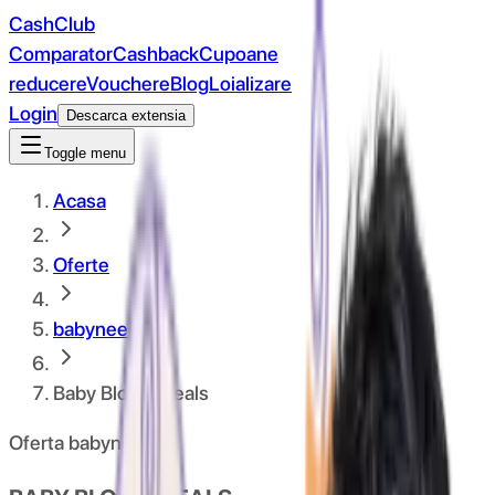
CashClub
Comparator
Cashback
Cupoane
reducere
Vouchere
Blog
Loializare
Login
Descarca extensia
Toggle menu
Acasa
Oferte
babyneeds
Baby Bloom Deals
Oferta babyneeds