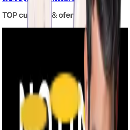
TOP cupoane & oferte
COD REDUCERE 3% AUTOMOBILUS.RO
103x folosit
afiseaza codul
CLUB3
COD REDUCERE 5% AUTOMOBILUS.RO
97x folosit
afiseaza codul
BAUTO5
Cod reducere 10% Carturesti - CARTE ROMANEASCA
1632x folosit
afiseaza codul
CLUB10