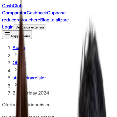
CashClub
Comparator
Cashback
Cupoane
reducere
Vouchere
Blog
Loializare
Login
Descarca extensia
Toggle menu
Acasa
Oferte
store.irinareisler
Black Friday 2024
Oferta store.irinareisler