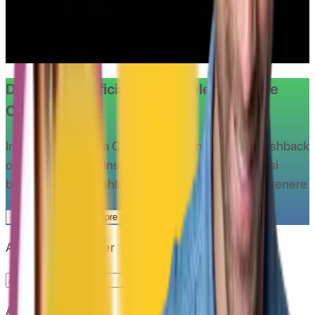
Transport gratuit Notino.ro
2491x folosit
vezi oferta
Doriti sa beneficiati de ofertele oferite de
CashClub?
Instaleaza aplicatia CashClub si beneciaza de cashback
oricand si oriunde
Instaleaza extensia CashClub si
beneficiaza de cashback la toate magazinele partenere
Descarca extensia
Spre aplicatie
Abonare newsletter
Abonare
Aplicație de mobil