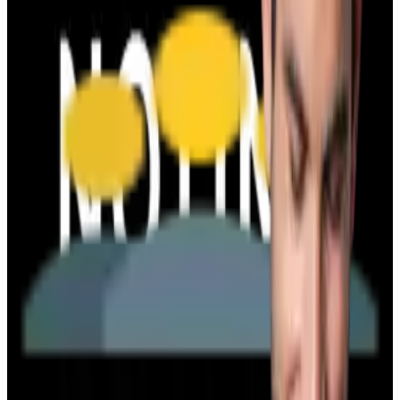
95x folosit
afiseaza codul
BAUTO5
Cod reducere 10% Carturesti - CARTE ROMANEASCA
1631x folosit
afiseaza codul
CLUB10
COD REDUCERE MANUKASHOP 5%
130x folosit
afiseaza codul
HCLUB5
COD REDUCERE TENQ.RO - 5%
35x folosit
afiseaza codul
HCLUB5