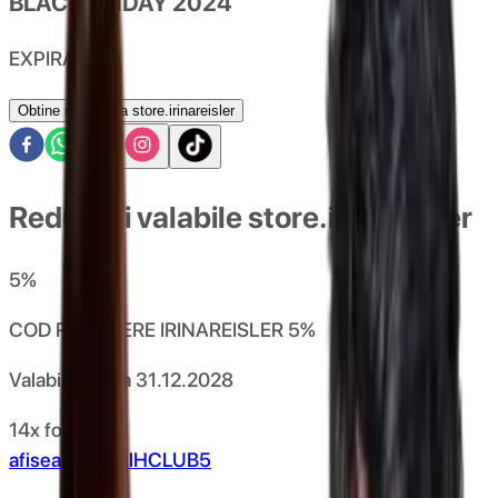
BLACK FRIDAY 2024
EXPIRAT
Obtine reducerea store.irinareisler
Reduceri valabile store.irinareisler
5
%
COD REDUCERE IRINAREISLER 5%
Valabil pana la
31.12.2028
14x folosit
afiseaza codul
HCLUB5