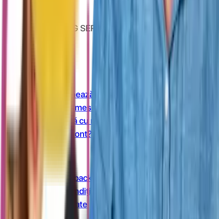
înapoi.
VAN CONSULTING SERVICES S.R.L.
CUI: 39743787
Întrebări frecvente
Cum funcționează?
În cât timp primesc banii în cont?
Se cumulează cu reducerile?
Cum îmi fac cont?
Link-uri utile
Ce este cashback?
Termeni și condiții
Confidențialitate
Contact