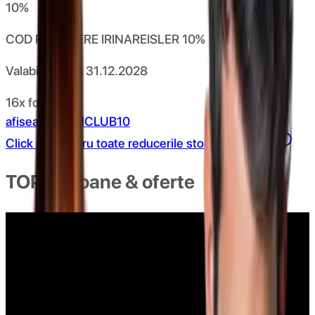
10
%
COD REDUCERE IRINAREISLER 10%
Valabil pana la
31.12.2028
16x folosit
afiseaza codul
CLUB10
Click aici pentru toate reducerile store.irinareisler
TOP cupoane & oferte
COD REDUCERE 3% AUTOMOBILUS.RO
101x folosit
afiseaza codul
CLUB3
COD REDUCERE 5% AUTOMOBILUS.RO