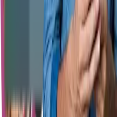
Copyright
2026
CashClub
Întrebări frecvente
ANPC
Abonare newsletter
Abonare