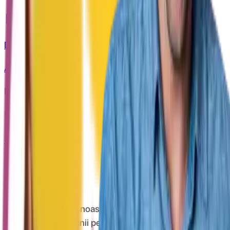
Descarcă
Aplicația de mobil
Extensie Chrome
Descarcă de pe
Chrome store
Despre CashClub
Descarcă extensia noastră pentru browser și CashClub
îți dă o parte din banii pe care îi cheltuiești online