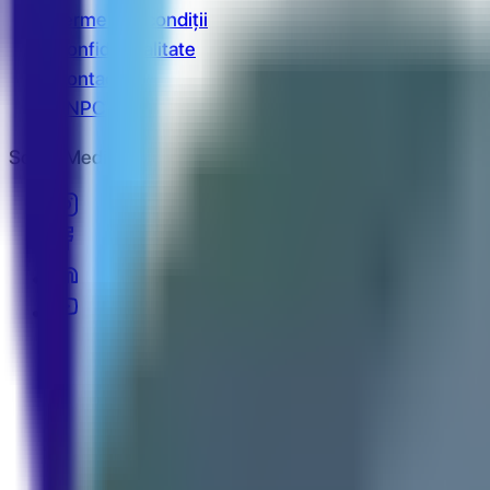
Termeni și condiții
Confidențialitate
Contact
ANPC
Social Media