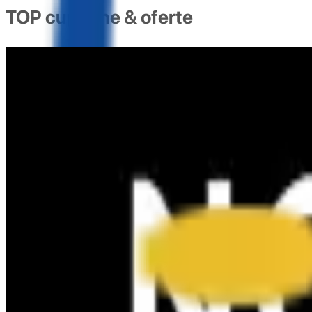
TOP cupoane & oferte
COD REDUCERE 3% AUTOMOBILUS.RO
101x folosit
afiseaza codul
CLUB3
COD REDUCERE 5% AUTOMOBILUS.RO
95x folosit
afiseaza codul
BAUTO5
Cod reducere 10% Carturesti - CARTE ROMANEASCA
1631x folosit
afiseaza codul
CLUB10
COD REDUCERE MANUKASHOP 5%