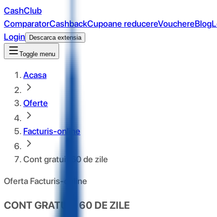
CashClub
Comparator
Cashback
Cupoane reducere
Vouchere
Blog
L
Login
Descarca extensia
Toggle menu
Acasa
Oferte
Facturis-online
Cont gratuit 60 de zile
Oferta Facturis-online
CONT GRATUIT 60 DE ZILE