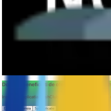
130x folosit
afiseaza codul
HCLUB5
COD REDUCERE TENQ.RO - 5%
35x folosit
afiseaza codul
HCLUB5
Transport gratuit Notino.ro
2491x folosit
vezi oferta
Doriti sa beneficiati de ofertele oferite de Ca
Instaleaza aplicatia CashClub si beneciaza de cashback 
Descarca extensia
Spre aplicatie