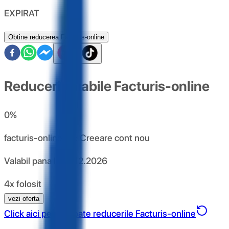
EXPIRAT
Obtine reducerea Facturis-online
Reduceri valabile Facturis-online
0
%
facturis-online.ro : Creeare cont nou
Valabil pana la
31.12.2026
4x folosit
vezi oferta
Click aici pentru toate reducerile Facturis-online