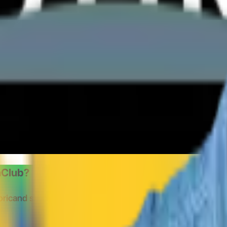
shClub?
oricand si oriunde
Instaleaza extensia CashClub si benefic