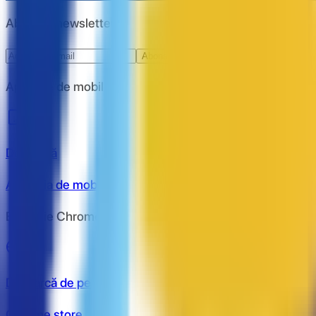
Abonare newsletter
Abonare
Aplicație de mobil
Descarcă
Aplicația de mobil
Extensie Chrome
Descarcă de pe
Chrome store