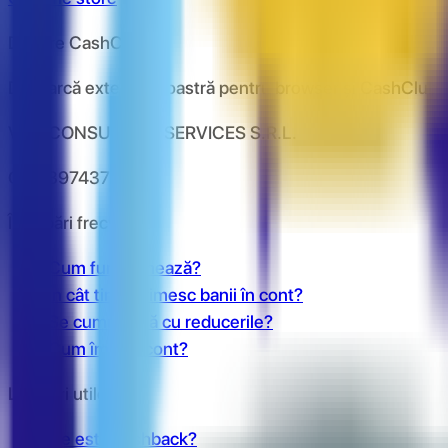
Despre CashClub
Descarcă extensia noastră pentru browser și CashClub îți d
VAN CONSULTING SERVICES S.R.L.
CUI: 39743787
Întrebări frecvente
Cum funcționează?
În cât timp primesc banii în cont?
Se cumulează cu reducerile?
Cum îmi fac cont?
Link-uri utile
Ce este cashback?