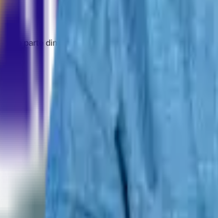
ă o parte din banii pe care îi cheltuiești online înapoi.