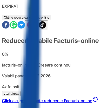
EXPIRAT
Obtine reducerea Facturis-online
Reduceri valabile Facturis-online
0
%
facturis-online.ro : Creeare cont nou
Valabil pana la
31.12.2026
4x folosit
vezi oferta
Click aici pentru toate reducerile Facturis-online