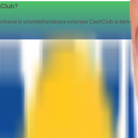
shClub?
oricand si oriunde
Instaleaza extensia CashClub si benefic