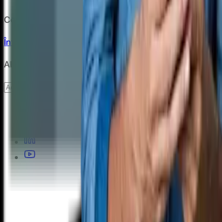
Copyright
2026
CashClub
Întrebări frecvente
ANPC
Abonare newsletter
Abonare