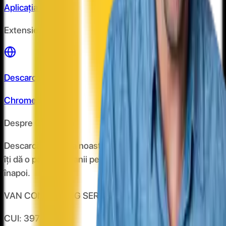
Aplicația de mobil
Extensie Chrome
Descarcă de pe
Chrome store
Despre CashClub
Descarcă extensia noastră pentru browser și CashClub
îți dă o parte din banii pe care îi cheltuiești online
înapoi.
VAN CONSULTING SERVICES S.R.L.
CUI: 39743787