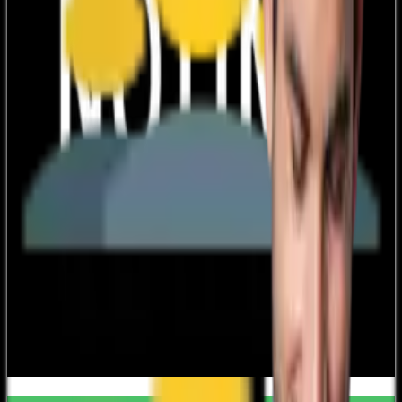
1631x folosit
afiseaza codul
CLUB10
COD REDUCERE MANUKASHOP 5%
130x folosit
afiseaza codul
HCLUB5
COD REDUCERE TENQ.RO - 5%
35x folosit
afiseaza codul
HCLUB5
Transport gratuit Notino.ro
2491x folosit
vezi oferta