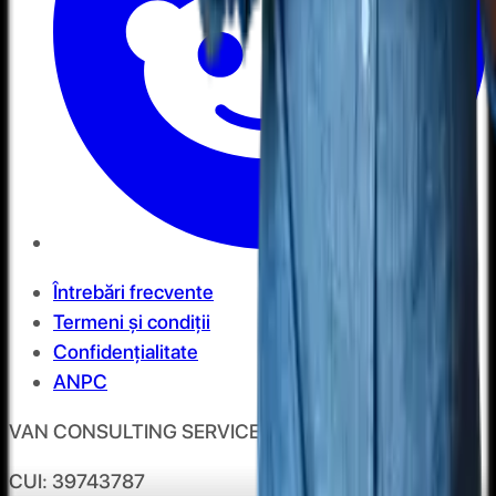
Întrebări frecvente
Termeni și condiții
Confidențialitate
ANPC
VAN CONSULTING SERVICES S.R.L.
CUI: 39743787