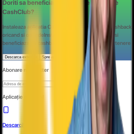
Doriti sa beneficiati de ofertele oferite de
CashClub?
Instaleaza aplicatia CashClub si beneciaza de cashback
oricand si oriunde
Instaleaza extensia CashClub si
beneficiaza de cashback la toate magazinele partenere
Descarca extensia
Spre aplicatie
Abonare newsletter
Abonare
Aplicație de mobil
Descarcă