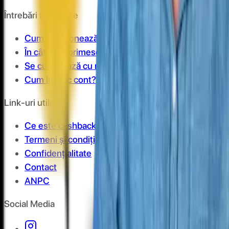
Întrebări frecvente
Cum funcționează?
În cât timp primesc banii în cont?
Se cumulează cu reducerile?
Cum îmi fac cont?
Link-uri utile
Ce este cashback?
Termeni și condiții
Confidențialitate
Contact
ANPC
Social Media