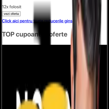
12x folosit
vezi oferta
Click aici pentru toate reducerile ginsari
TOP cupoane & oferte
COD REDUCERE 3% AUTOMOBILUS.RO
101x folosit
afiseaza codul
CLUB3
COD REDUCERE 5% AUTOMOBILUS.RO
96x folosit
afiseaza codul
BAUTO5
Cod reducere 10% Carturesti - CARTE ROMANEASCA