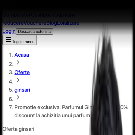
CashClub
Comparator
Cashback
Cupoane
reducere
Vouchere
Blog
Loializare
Login
Descarca extensia
Toggle menu
Acasa
Oferte
ginsari
Promotie exclusiva: Parfumul Ginsari 33 cu 50%
discount la achizitia unui parfum
Oferta ginsari