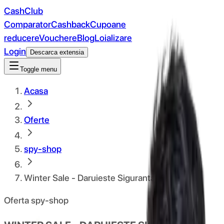
CashClub
Comparator
Cashback
Cupoane
reducere
Vouchere
Blog
Loializare
Login
Descarca extensia
Toggle menu
Acasa
Oferte
spy-shop
Winter Sale - Daruieste Siguranta
Oferta spy-shop