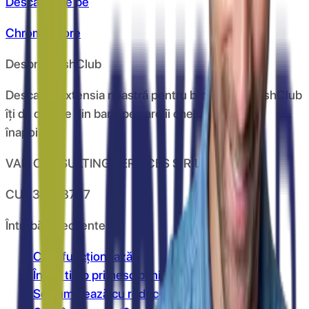
Descarcă de pe
Chrome store
Despre CashClub
Descarcă extensia noastră pentru browser și CashClub
îți dă o parte din banii pe care îi cheltuiești online
înapoi.
VAN CONSULTING SERVICES S.R.L.
CUI: 39743787
Întrebări frecvente
Cum funcționează?
În cât timp primesc banii în cont?
Se cumulează cu reducerile?