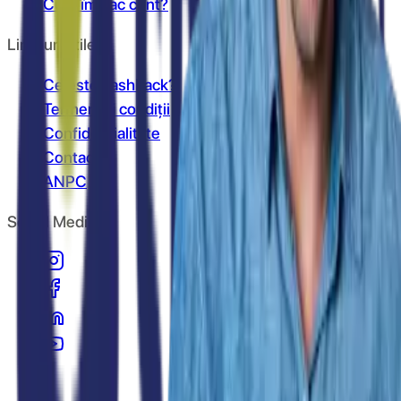
Cum îmi fac cont?
Link-uri utile
Ce este cashback?
Termeni și condiții
Confidențialitate
Contact
ANPC
Social Media