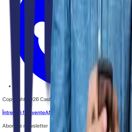
Copyright
2026
CashClub
Întrebări frecvente
ANPC
Abonare newsletter