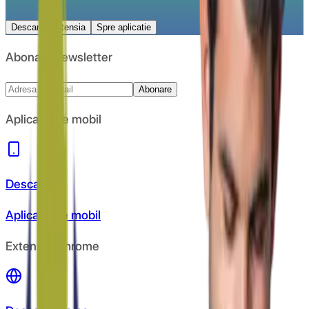
Descarca extensia
Spre aplicatie
Abonare newsletter
Abonare
Aplicație de mobil
Descarcă
Aplicația de mobil
Extensie Chrome