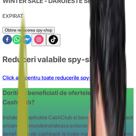
WINTER SALE - DARUIESTE SIGURANTA
EXPIRAT
Obtine reducerea spy-shop
Reduceri valabile spy-shop
Click aici pentru toate reducerile spy-shop
Doriti sa beneficiati de ofertele oferite de
CashClub?
Instaleaza aplicatia CashClub si beneciaza de cashback
oricand si oriunde
Instaleaza extensia CashClub si
beneficiaza de cashback la toate magazinele partenere