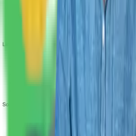
Cum funcționează?
În cât timp primesc banii în cont?
Se cumulează cu reducerile?
Cum îmi fac cont?
Link-uri utile
Ce este cashback?
Termeni și condiții
Confidențialitate
Contact
ANPC
Social Media