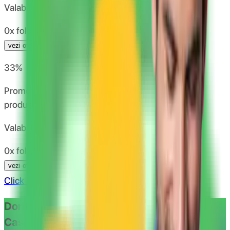
Valabil pana la
25.07.2050
0x folosit
vezi oferta
33
%
Promotie -33% Mai - Septembrie pentru oricare 2
produse identice de la Melegatti Pharma
Valabil pana la
29.09.2026
0x folosit
vezi oferta
Click aici pentru toate reducerile zephyrlabs
Doriti sa beneficiati de ofertele oferite de
CashClub?