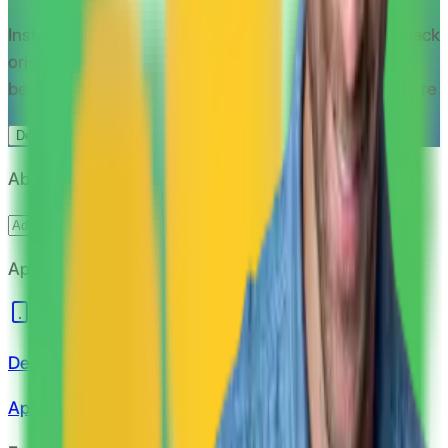
Instaleaza aplicatia CashClub si beneciaza de cashback
oricand si oriunde
Instaleaza extensia CashClub si
beneficiaza de cashback la toate magazinele partenere
Descarca extensia
Spre aplicatie
Abonare newsletter
Abonare
Aplicație de mobil
Descarcă
Aplicația de mobil