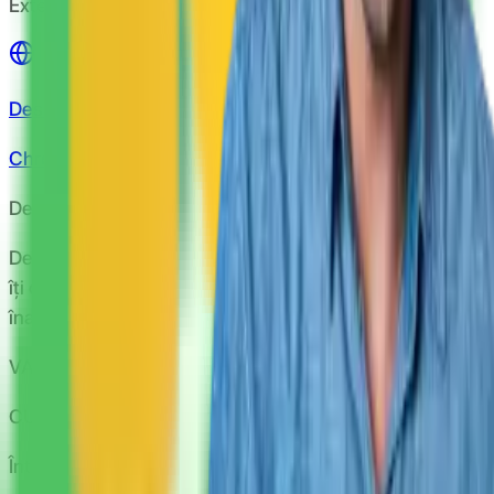
Extensie Chrome
Descarcă de pe
Chrome store
Despre CashClub
Descarcă extensia noastră pentru browser și CashClub
îți dă o parte din banii pe care îi cheltuiești online
înapoi.
VAN CONSULTING SERVICES S.R.L.
CUI: 39743787
Întrebări frecvente