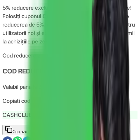
5% reducere exclusiva CashClub, la toate produsele!
Folosiți cuponul
CASHCLUB5
pentru a beneficia de
reducerea de
5%
. Aceste reduceri sunt valabile pentru
utilizatorii noi și existenți, și vă ajută să faceți economii
la achizițiile pe
zephyrlabs
Cod reducere zephyrlabs
COD REDUCERE 5% ZEPHYRLABS.RO
Valabil pana la
31.12.2026
Copiati codul si introduceti-l in cos
CASHCLUB5
Copiaza codul
Obtine reducerea zephyrlabs