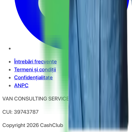
Întrebări frecvente
Termeni și condiții
Confidențialitate
ANPC
VAN CONSULTING SERVICES S.R.L.
CUI: 39743787
Copyright
2026
CashClub