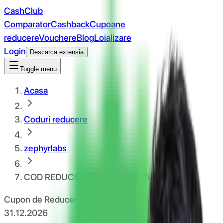
CashClub
Comparator
Cashback
Cupoane
reducere
Vouchere
Blog
Loializare
Login
Descarca extensia
Toggle menu
Acasa
Coduri reducere
zephyrlabs
COD REDUCERE 5% ZEPHYRLABS.RO
Cupon de Reducere zephyrlabs valabil până la
31.12.2026