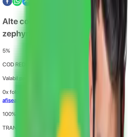
Alte coduri de reducere si oferte
zephyrlabs
5
%
COD REDUCERE 5% ZEPHYRLABS.RO
Valabil pana la
31.12.2026
0x folosit
afiseaza codul
HCLUB5
100
%
TRANSPORT GRATUIT ZEPHYRLABS.RO