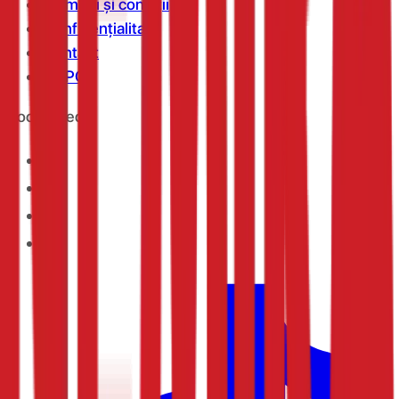
Termeni și condiții
Confidențialitate
Contact
ANPC
Social Media