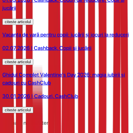
jucării
citeste articolul
Vacanța de vară pentru copii: jucării și jocuri la reduceri
02.07.2026 | Cashback, Copii si jucării
citeste articolul
Ghidul Complet Valentine's Day 2026: magia iubirii și
cadouri cu CashClub
30.01.2026 | Cadouri, CashClub
citeste articolul
Abonare newsletter