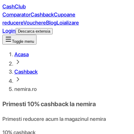
CashClub
Comparator
Cashback
Cupoane
reducere
Vouchere
Blog
Loializare
Login
Descarca extensia
Toggle menu
Acasa
Cashback
nemira.ro
Primesti
10%
cashback la
nemira
Primesti reducere acum la magazinul nemira
10% cashback