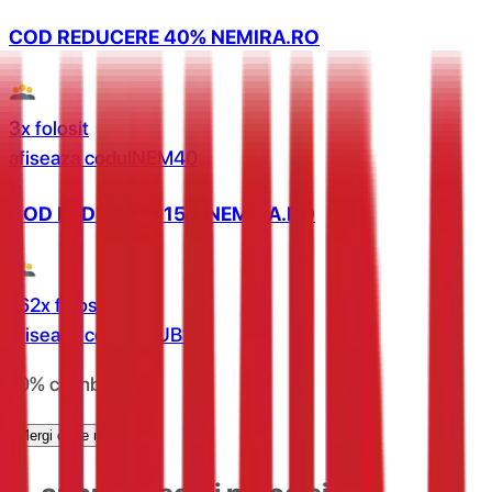
COD REDUCERE 40% NEMIRA.RO
3x folosit
afiseaza codul
NEM40
COD REDUCERE 15% NEMIRA.RO
162x folosit
afiseaza codul
CLUB15
10% cashback
Mergi catre magazin