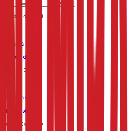
Abonare
Aplicație de mobil
Descarcă
Aplicația de mobil
Extensie Chrome
Descarcă de pe
Chrome store
Despre CashClub