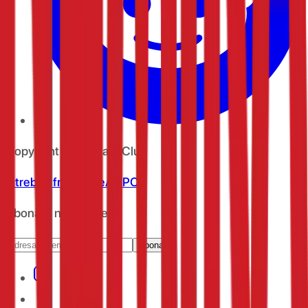
Copyright
2026
CashClub
Întrebări frecvente
ANPC
Abonare newsletter
Abonare