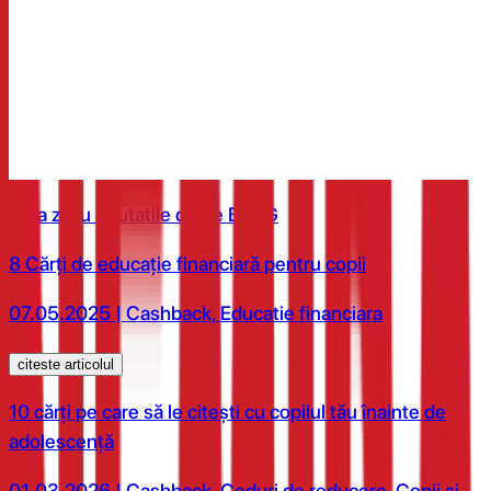
7% cashback
8% cashback
10% cashback
Fii la zi cu noutatile de pe BLOG
8 Cărți de educație financiară pentru copii
07.05.2025 | Cashback, Educatie financiara
citeste articolul
10 cărți pe care să le citești cu copilul tău înainte de
adolescență
01.03.2026 | Cashback, Coduri de reducere, Copii si