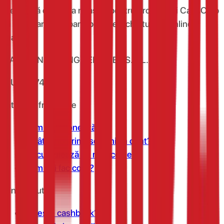
Descarcă extensia noastră pentru browser și CashClub
îți dă o parte din banii pe care îi cheltuiești online
înapoi.
VAN CONSULTING SERVICES S.R.L.
CUI: 39743787
Întrebări frecvente
Cum funcționează?
În cât timp primesc banii în cont?
Se cumulează cu reducerile?
Cum îmi fac cont?
Link-uri utile
Ce este cashback?