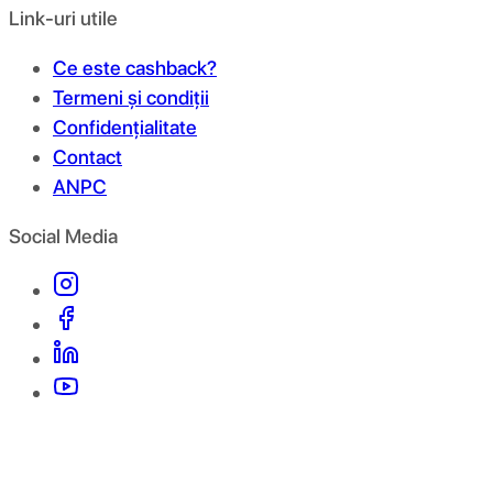
Link-uri utile
Ce este cashback?
Termeni și condiții
Confidențialitate
Contact
ANPC
Social Media