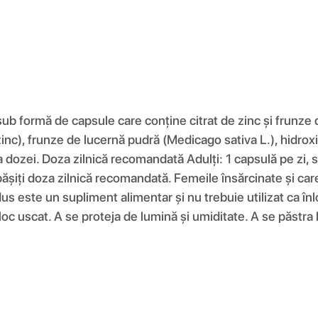
 formă de capsule care conține citrat de zinc și frunze de
(zinc), frunze de lucernă pudră (Medicago sativa L.), hidr
ozei. Doza zilnică recomandată Adulți: 1 capsulă pe zi, s
epășiți doza zilnică recomandată. Femeile însărcinate și ca
dus este un supliment alimentar și nu trebuie utilizat ca în
un loc uscat. A se proteja de lumină și umiditate. A se păs