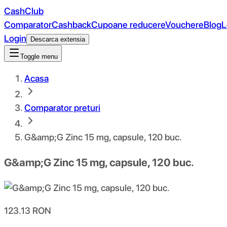
CashClub
Comparator
Cashback
Cupoane reducere
Vouchere
Blog
L
Login
Descarca extensia
Toggle menu
Acasa
Comparator preturi
G&amp;G Zinc 15 mg, capsule, 120 buc.
G&amp;G Zinc 15 mg, capsule, 120 buc.
123.13
RON