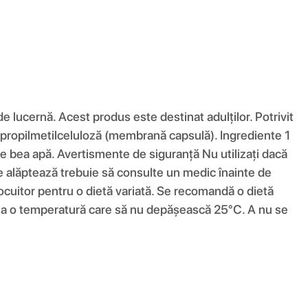
 lucernă. Acest produs este destinat adulților. Potrivit
oxipropilmetilceluloză (membrană capsulă). Ingrediente 1
e bea apă. Avertismente de siguranță Nu utilizați dacă
re alăptează trebuie să consulte un medic înainte de
locuitor pentru o dietă variată. Se recomandă o dietă
tra la o temperatură care să nu depășească 25°C. A nu se