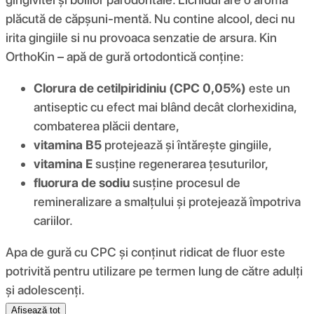
plăcută de căpșuni-mentă. Nu contine alcool, deci nu
irita gingiile si nu provoaca senzatie de arsura. Kin
OrthoKin – apă de gură ortodontică conține:
Clorura de cetilpiridiniu (CPC 0,05%)
este un
antiseptic cu efect mai blând decât clorhexidina,
combaterea plăcii dentare,
vitamina B5
protejează și întărește gingiile,
vitamina E
susține regenerarea țesuturilor,
fluorura de sodiu
susține procesul de
remineralizare a smalțului și protejează împotriva
cariilor.
Apa de gură cu CPC și conținut ridicat de fluor este
potrivită pentru utilizare pe termen lung de către adulți
și adolescenți.
Afișează tot